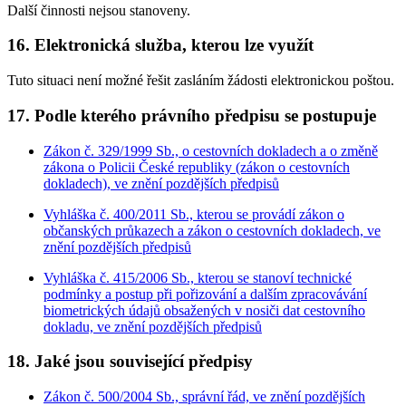
Další činnosti nejsou stanoveny.
16. Elektronická služba, kterou lze využít
Tuto situaci není možné řešit zasláním žádosti elektronickou poštou.
17. Podle kterého právního předpisu se postupuje
Zákon č. 329/1999 Sb., o cestovních dokladech a o změně
zákona o Policii České republiky (zákon o cestovních
dokladech), ve znění pozdějších předpisů
Vyhláška č. 400/2011 Sb., kterou se provádí zákon o
občanských průkazech a zákon o cestovních dokladech, ve
znění pozdějších předpisů
Vyhláška č. 415/2006 Sb., kterou se stanoví technické
podmínky a postup při pořizování a dalším zpracovávání
biometrických údajů obsažených v nosiči dat cestovního
dokladu, ve znění pozdějších předpisů
18. Jaké jsou související předpisy
Zákon č. 500/2004 Sb., správní řád, ve znění pozdějších