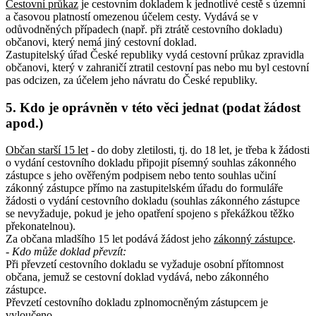
Cestovní průkaz
je cestovním dokladem k jednotlivé cestě s územní
a časovou platností omezenou účelem cesty. Vydává se v
odůvodněných případech (např. při ztrátě cestovního dokladu)
občanovi, který nemá jiný cestovní doklad.
Zastupitelský úřad České republiky vydá cestovní průkaz zpravidla
občanovi, který v zahraničí ztratil cestovní pas nebo mu byl cestovní
pas odcizen, za účelem jeho návratu do České republiky.
5. Kdo je oprávněn v této věci jednat (podat žádost
apod.)
Občan starší 15 let
- do doby zletilosti, tj. do 18 let, je třeba k žádosti
o vydání cestovního dokladu připojit písemný souhlas zákonného
zástupce s jeho ověřeným podpisem nebo tento souhlas učiní
zákonný zástupce přímo na zastupitelském úřadu do formuláře
žádosti o vydání cestovního dokladu (souhlas zákonného zástupce
se nevyžaduje, pokud je jeho opatření spojeno s překážkou těžko
překonatelnou).
Za občana mladšího 15 let podává žádost jeho
zákonný zástupce
.
- Kdo může doklad převzít:
Při převzetí cestovního dokladu se vyžaduje osobní přítomnost
občana, jemuž se cestovní doklad vydává, nebo zákonného
zástupce.
Převzetí cestovního dokladu zplnomocněným zástupcem je
vyloučeno.