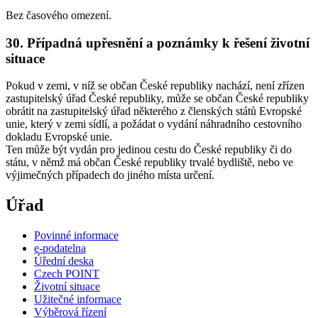
Bez časového omezení.
30. Případná upřesnění a poznámky k řešení životní
situace
Pokud v zemi, v níž se občan České republiky nachází, není zřízen
zastupitelský úřad České republiky, může se občan České republiky
obrátit na zastupitelský úřad některého z členských států Evropské
unie, který v zemi sídlí, a požádat o vydání náhradního cestovního
dokladu Evropské unie.
Ten může být vydán pro jedinou cestu do České republiky či do
státu, v němž má občan České republiky trvalé bydliště, nebo ve
výjimečných případech do jiného místa určení.
Úřad
Povinné informace
e-podatelna
Úřední deska
Czech POINT
Životní situace
Užitečné informace
Výběrová řízení