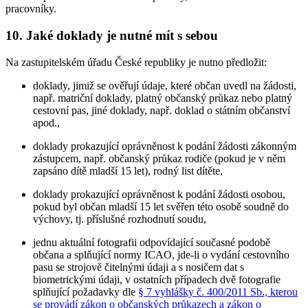
pracovníky.
10. Jaké doklady je nutné mít s sebou
Na zastupitelském úřadu České republiky je nutno předložit:
doklady, jimiž se ověřují údaje, které občan uvedl na žádosti,
např. matriční doklady, platný občanský průkaz nebo platný
cestovní pas, jiné doklady, např. doklad o státním občanství
apod.,
doklady prokazující oprávněnost k podání žádosti zákonným
zástupcem, např. občanský průkaz rodiče (pokud je v něm
zapsáno dítě mladší 15 let), rodný list dítěte,
doklady prokazující oprávněnost k podání žádosti osobou,
pokud byl občan mladší 15 let svěřen této osobě soudně do
výchovy, tj. příslušné rozhodnutí soudu,
jednu aktuální fotografii odpovídající současné podobě
občana a splňující normy ICAO, jde-li o vydání cestovního
pasu se strojově čitelnými údaji a s nosičem dat s
biometrickými údaji, v ostatních případech dvě fotografie
splňující požadavky dle
§ 7 vyhlášky č. 400/2011 Sb., kterou
se provádí zákon o občanských průkazech a zákon o