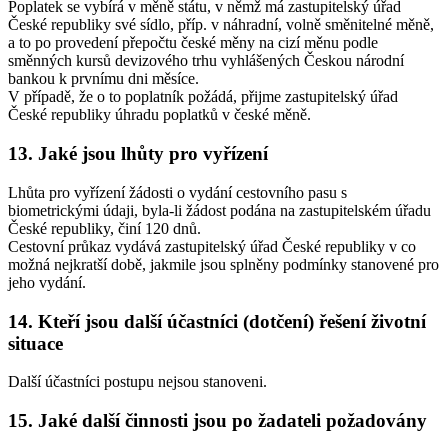
Poplatek se vybírá v měně státu, v němž má zastupitelský úřad
České republiky své sídlo, příp. v náhradní, volně směnitelné měně,
a to po provedení přepočtu české měny na cizí měnu podle
směnných kursů devizového trhu vyhlášených Českou národní
bankou k prvnímu dni měsíce.
V případě, že o to poplatník požádá, přijme zastupitelský úřad
České republiky úhradu poplatků v české měně.
13. Jaké jsou lhůty pro vyřízení
Lhůta pro vyřízení žádosti o vydání cestovního pasu s
biometrickými údaji, byla-li žádost podána na zastupitelském úřadu
České republiky, činí 120 dnů.
Cestovní průkaz vydává zastupitelský úřad České republiky v co
možná nejkratší době, jakmile jsou splněny podmínky stanovené pro
jeho vydání.
14. Kteří jsou další účastníci (dotčení) řešení životní
situace
Další účastníci postupu nejsou stanoveni.
15. Jaké další činnosti jsou po žadateli požadovány