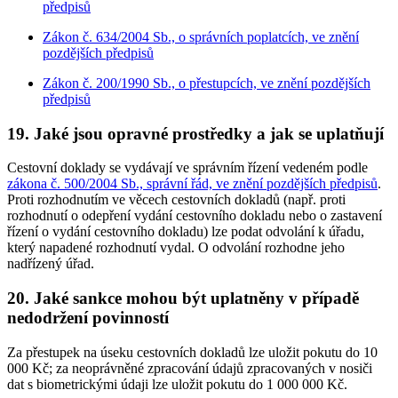
předpisů
Zákon č. 634/2004 Sb., o správních poplatcích, ve znění
pozdějších předpisů
Zákon č. 200/1990 Sb., o přestupcích, ve znění pozdějších
předpisů
19. Jaké jsou opravné prostředky a jak se uplatňují
Cestovní doklady se vydávají ve správním řízení vedeném podle
zákona č. 500/2004 Sb., správní řád, ve znění pozdějších předpisů
.
Proti rozhodnutím ve věcech cestovních dokladů (např. proti
rozhodnutí o odepření vydání cestovního dokladu nebo o zastavení
řízení o vydání cestovního dokladu) lze podat odvolání k úřadu,
který napadené rozhodnutí vydal. O odvolání rozhodne jeho
nadřízený úřad.
20. Jaké sankce mohou být uplatněny v případě
nedodržení povinností
Za přestupek na úseku cestovních dokladů lze uložit pokutu do 10
000 Kč; za neoprávněné zpracování údajů zpracovaných v nosiči
dat s biometrickými údaji lze uložit pokutu do 1 000 000 Kč.