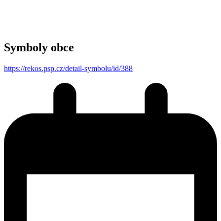
Symboly obce
https://rekos.psp.cz/detail-symbolu/id/388