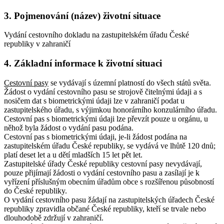
3. Pojmenování (název) životní situace
Vydání cestovního dokladu na zastupitelském úřadu České
republiky v zahraničí
4. Základní informace k životní situaci
Cestovní pasy
se vydávají s územní platností do všech států světa.
Žádost o vydání cestovního pasu se strojově čitelnými údaji a s
nosičem dat s biometrickými údaji lze v zahraničí podat u
zastupitelského úřadu, s výjimkou honorárního konzulárního úřadu.
Cestovní pas s biometrickými údaji lze převzít pouze u orgánu, u
něhož byla žádost o vydání pasu podána.
Cestovní pas s biometrickými údaji, je-li žádost podána na
zastupitelském úřadu České republiky, se vydává ve lhůtě 120 dnů;
platí deset let a u dětí mladších 15 let pět let.
Zastupitelské úřady České republiky cestovní pasy nevydávají,
pouze přijímají žádosti o vydání cestovního pasu a zasílají je k
vyřízení příslušným obecním úřadům obce s rozšířenou působností
do České republiky.
O vydání cestovního pasu žádají na zastupitelských úřadech České
republiky zpravidla občané České republiky, kteří se trvale nebo
dlouhodobě zdržují v zahraničí.