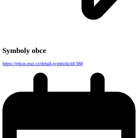
Symboly obce
https://rekos.psp.cz/detail-symbolu/id/388