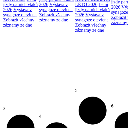
jízdy par
jízdy parních vlaků
2026
Výstava v
LÉTO 2026
Letní
2026
Výs
2026
Výstava v
synagoze otevřena
jízdy parních vlaků
synagoze
synagoze otevřena
Zobrazit všechny
2026
Výstava v
Zobrazit
Zobrazit všechny
záznamy ze dne
synagoze otevřena
záznamy 
záznamy ze dne
Zobrazit všechny
záznamy ze dne
5
6
3
4