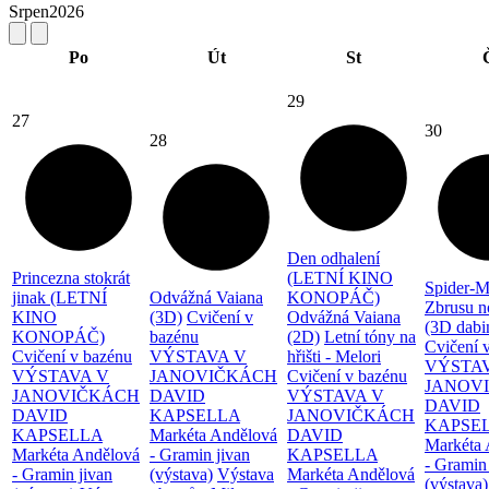
Srpen
2026
Po
Út
St
29
27
30
28
Den odhalení
Princezna stokrát
(LETNÍ KINO
Spider-M
jinak (LETNÍ
Odvážná Vaiana
KONOPÁČ)
Zbrusu n
KINO
(3D)
Cvičení v
Odvážná Vaiana
(3D dabi
KONOPÁČ)
bazénu
(2D)
Letní tóny na
Cvičení 
Cvičení v bazénu
VÝSTAVA V
hřišti - Melori
VÝSTA
VÝSTAVA V
JANOVIČKÁCH
Cvičení v bazénu
JANOV
JANOVIČKÁCH
DAVID
VÝSTAVA V
DAVID
DAVID
KAPSELLA
JANOVIČKÁCH
KAPSE
KAPSELLA
Markéta Andělová
DAVID
Markéta 
Markéta Andělová
- Gramin jivan
KAPSELLA
- Gramin
- Gramin jivan
(výstava)
Výstava
Markéta Andělová
(výstava)