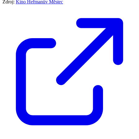
Zdroj:
Kino Heřmanův Městec