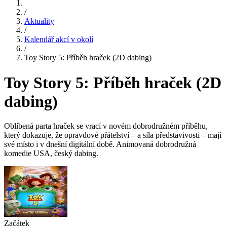
/
Aktuality
/
Kalendář akcí v okolí
/
Toy Story 5: Příběh hraček (2D dabing)
Toy Story 5: Příběh hraček (2D
dabing)
Oblíbená parta hraček se vrací v novém dobrodružném příběhu,
který dokazuje, že opravdové přátelství – a síla představivosti – mají
své místo i v dnešní digitální době. Animovaná dobrodružná
komedie USA, český dabing.
Začátek