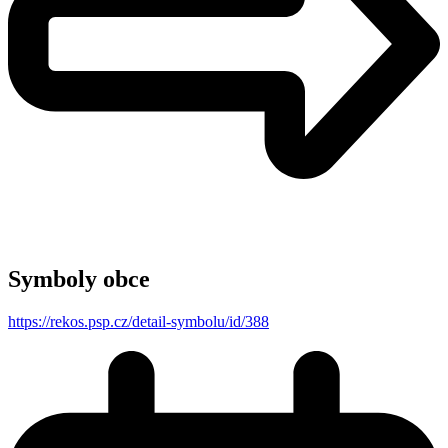
Symboly obce
https://rekos.psp.cz/detail-symbolu/id/388