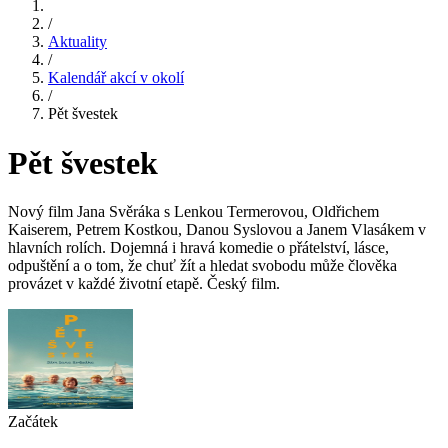
/
Aktuality
/
Kalendář akcí v okolí
/
Pět švestek
Pět švestek
Nový film Jana Svěráka s Lenkou Termerovou, Oldřichem
Kaiserem, Petrem Kostkou, Danou Syslovou a Janem Vlasákem v
hlavních rolích. Dojemná i hravá komedie o přátelství, lásce,
odpuštění a o tom, že chuť žít a hledat svobodu může člověka
provázet v každé životní etapě. Český film.
Začátek