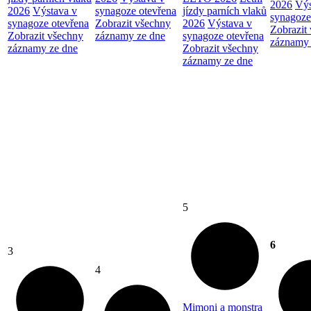
2026
Výs
2026
Výstava v
synagoze otevřena
jízdy parních vlaků
synagoze
synagoze otevřena
Zobrazit všechny
2026
Výstava v
Zobrazit
Zobrazit všechny
záznamy ze dne
synagoze otevřena
záznamy 
záznamy ze dne
Zobrazit všechny
záznamy ze dne
5
6
3
4
Mimoni a monstra