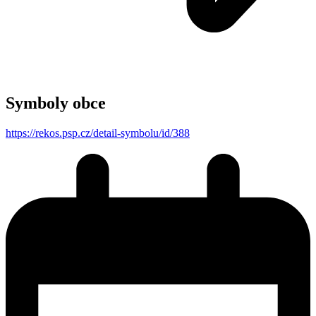
Symboly obce
https://rekos.psp.cz/detail-symbolu/id/388