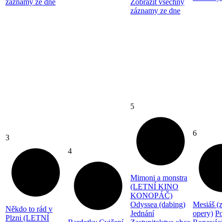
záznamy ze dne
Zobrazit všechny
záznamy ze dne
5
6
3
4
Mimoni a monstra
(LETNÍ KINO
KONOPÁČ)
Odyssea (dabing)
Mesiáš (
Někdo to rád v
Jednání
opery)
P
Plzni (LETNÍ