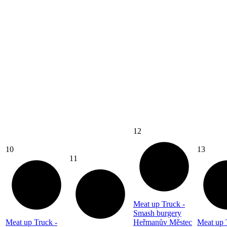
12
10
13
11
Meat up Truck -
Smash burgery
Meat up Truck -
Heřmanův Městec
Meat up 