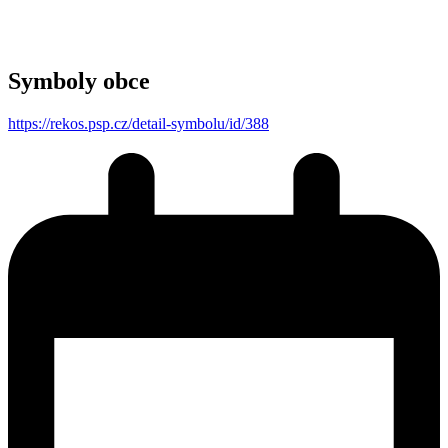
Symboly obce
https://rekos.psp.cz/detail-symbolu/id/388