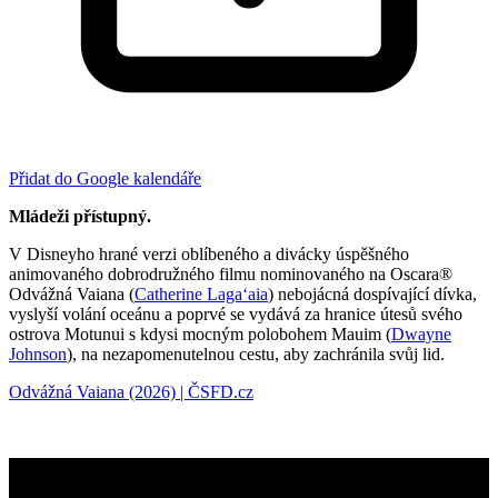
Přidat do Google kalendáře
Mládeži přístupný.
V Disneyho hrané verzi oblíbeného a divácky úspěšného
animovaného dobrodružného filmu nominovaného na Oscara®
Odvážná Vaiana (
Catherine Lagaʻaia
) nebojácná dospívající dívka,
vyslyší volání oceánu a poprvé se vydává za hranice útesů svého
ostrova Motunui s kdysi mocným polobohem Mauim (
Dwayne
Johnson
), na nezapomenutelnou cestu, aby zachránila svůj lid.
Odvážná Vaiana (2026) | ČSFD.cz