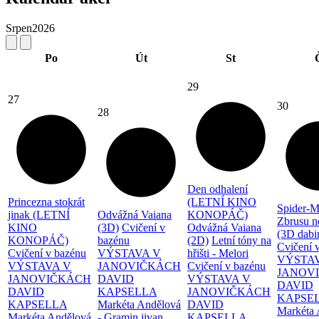
Srpen
2026
Po
Út
St
29
27
30
28
Den odhalení
Princezna stokrát
(LETNÍ KINO
Spider-M
jinak (LETNÍ
Odvážná Vaiana
KONOPÁČ)
Zbrusu n
KINO
(3D)
Cvičení v
Odvážná Vaiana
(3D dabi
KONOPÁČ)
bazénu
(2D)
Letní tóny na
Cvičení 
Cvičení v bazénu
VÝSTAVA V
hřišti - Melori
VÝSTA
VÝSTAVA V
JANOVIČKÁCH
Cvičení v bazénu
JANOV
JANOVIČKÁCH
DAVID
VÝSTAVA V
DAVID
DAVID
KAPSELLA
JANOVIČKÁCH
KAPSE
KAPSELLA
Markéta Andělová
DAVID
Markéta 
Markéta Andělová
- Gramin jivan
KAPSELLA