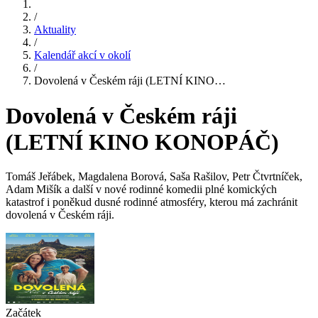
/
Aktuality
/
Kalendář akcí v okolí
/
Dovolená v Českém ráji (LETNÍ KINO…
Dovolená v Českém ráji
(LETNÍ KINO KONOPÁČ)
Tomáš Jeřábek, Magdalena Borová, Saša Rašilov, Petr Čtvrtníček,
Adam Mišík a další v nové rodinné komedii plné komických
katastrof i poněkud dusné rodinné atmosféry, kterou má zachránit
dovolená v Českém ráji.
Začátek