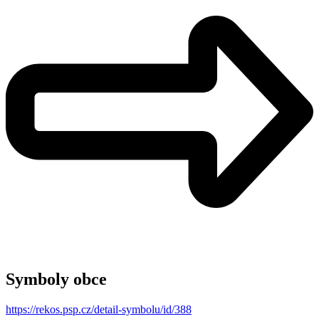
Symboly obce
https://rekos.psp.cz/detail-symbolu/id/388