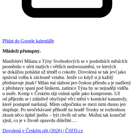
Přidat do Google kalendáře
Mládeži přístupný.
Manželství Milana a Týny Svobodových se v posledních měsících
proměnilo v sérii malých i větších nedorozumění, ve kterých
se dokážou pohádat už téměř o cokoliv. Dovolená se tak jeví jako
správná volba k záchraně vztahu. Jenže co když si ji každý
představuje jinak? Milan má slabost pro českou přírodu a je nadšený
z představy spaní pod širákem, zatímco Týna by se nejraději viděla
u moře. Kemp v Českém ráji vnímá spíše jako kompromis. Už
od příjezdu se i zdánlivě obyčejné věci mění v komické katastrofy,
které postupně narůstají. Místo odpočinku se mezi nimi dusno jen
stupňuje. Po neočekávané příhodě na hradě Trosky se rozhodnou
zkusit něco úplně jiného – být chvíli od sebe. Možná tak konečně
zjistí, co je v životě opravdu důležité….
Dovolená v Českém ráji (2026) | ČSFD.cz