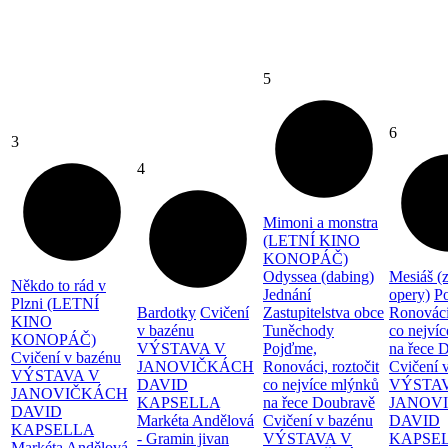
5
6
3
4
Mimoni a monstra
(LETNÍ KINO
KONOPÁČ)
Odyssea (dabing)
Mesiáš (
Někdo to rád v
Jednání
opery)
P
Plzni (LETNÍ
Bardotky
Cvičení
Zastupitelstva obce
Ronováci,
KINO
v bazénu
Tuněchody
co nejví
KONOPÁČ)
VÝSTAVA V
Pojďme,
na řece 
Cvičení v bazénu
JANOVIČKÁCH
Ronováci, roztočit
Cvičení 
VÝSTAVA V
DAVID
co nejvíce mlýnků
VÝSTA
JANOVIČKÁCH
KAPSELLA
na řece Doubravě
JANOV
DAVID
Markéta Andělová
Cvičení v bazénu
DAVID
KAPSELLA
- Gramin jivan
VÝSTAVA V
KAPSE
Markéta Andělová