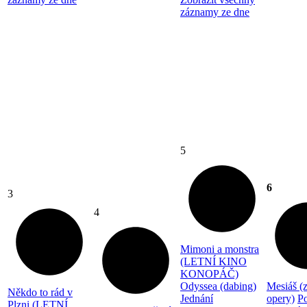
záznamy ze dne
5
6
3
4
Mimoni a monstra
(LETNÍ KINO
KONOPÁČ)
Odyssea (dabing)
Mesiáš (
Někdo to rád v
Jednání
opery)
P
Plzni (LETNÍ