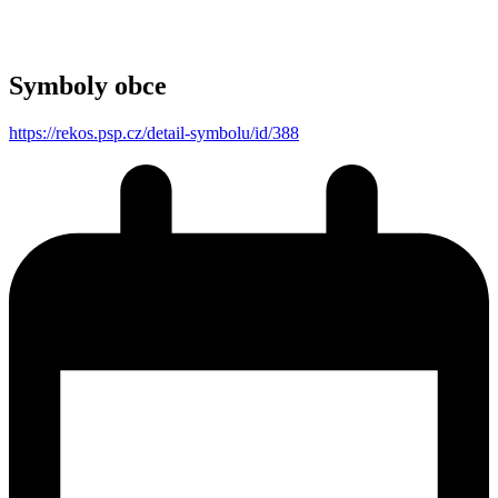
Symboly obce
https://rekos.psp.cz/detail-symbolu/id/388