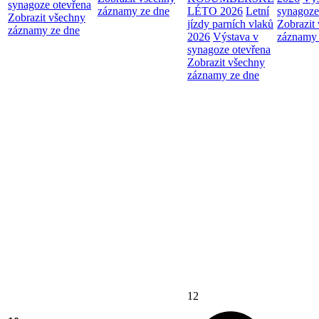
synagoze otevřena
záznamy ze dne
LÉTO 2026
Letní
synagoze
Zobrazit všechny
jízdy parních vlaků
Zobrazit
záznamy ze dne
2026
Výstava v
záznamy 
synagoze otevřena
Zobrazit všechny
záznamy ze dne
12