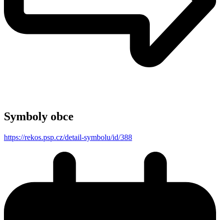
Symboly obce
https://rekos.psp.cz/detail-symbolu/id/388