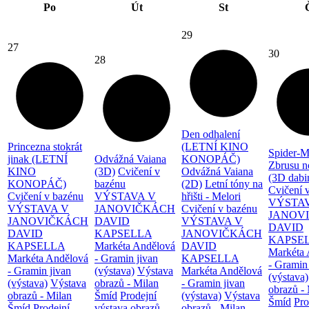
Po
Út
St
29
27
30
28
Den odhalení
Princezna stokrát
(LETNÍ KINO
Spider-M
jinak (LETNÍ
Odvážná Vaiana
KONOPÁČ)
Zbrusu n
KINO
(3D)
Cvičení v
Odvážná Vaiana
(3D dabi
KONOPÁČ)
bazénu
(2D)
Letní tóny na
Cvičení 
Cvičení v bazénu
VÝSTAVA V
hřišti - Melori
VÝSTA
VÝSTAVA V
JANOVIČKÁCH
Cvičení v bazénu
JANOV
JANOVIČKÁCH
DAVID
VÝSTAVA V
DAVID
DAVID
KAPSELLA
JANOVIČKÁCH
KAPSE
KAPSELLA
Markéta Andělová
DAVID
Markéta 
Markéta Andělová
- Gramin jivan
KAPSELLA
- Gramin
- Gramin jivan
(výstava)
Výstava
Markéta Andělová
(výstava)
(výstava)
Výstava
obrazů - Milan
- Gramin jivan
obrazů -
obrazů - Milan
Šmíd
Prodejní
(výstava)
Výstava
Šmíd
Pro
Šmíd
Prodejní
výstava obrazů -
obrazů - Milan