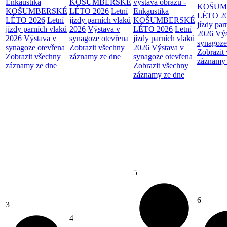
Enkaustika
KOŠUMBERSKÉ
výstava obrazů -
KOŠUM
KOŠUMBERSKÉ
LÉTO 2026
Letní
Enkaustika
LÉTO 2
LÉTO 2026
Letní
jízdy parních vlaků
KOŠUMBERSKÉ
jízdy par
jízdy parních vlaků
2026
Výstava v
LÉTO 2026
Letní
2026
Výs
2026
Výstava v
synagoze otevřena
jízdy parních vlaků
synagoze
synagoze otevřena
Zobrazit všechny
2026
Výstava v
Zobrazit
Zobrazit všechny
záznamy ze dne
synagoze otevřena
záznamy 
záznamy ze dne
Zobrazit všechny
záznamy ze dne
5
6
3
4