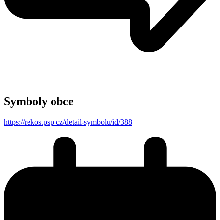
Symboly obce
https://rekos.psp.cz/detail-symbolu/id/388