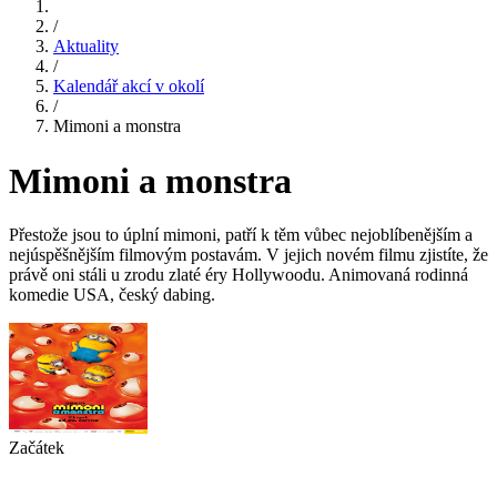
/
Aktuality
/
Kalendář akcí v okolí
/
Mimoni a monstra
Mimoni a monstra
Přestože jsou to úplní mimoni, patří k těm vůbec nejoblíbenějším a
nejúspěšnějším filmovým postavám. V jejich novém filmu zjistíte, že
právě oni stáli u zrodu zlaté éry Hollywoodu. Animovaná rodinná
komedie USA, český dabing.
Začátek