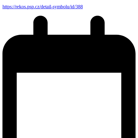
https://rekos.psp.cz/detail-symbolu/id/388