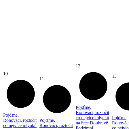
12
10
13
11
Pojďme,
Ronováci, roztočit
Pojďme,
co nejvíce mlýnků
Pojďme,
Ronováci, roztočit
Pojďme,
na řece Doubravě
Ronováci,
co nejvíce mlýnků
Ronováci, roztočit
Podzimní
co nejví