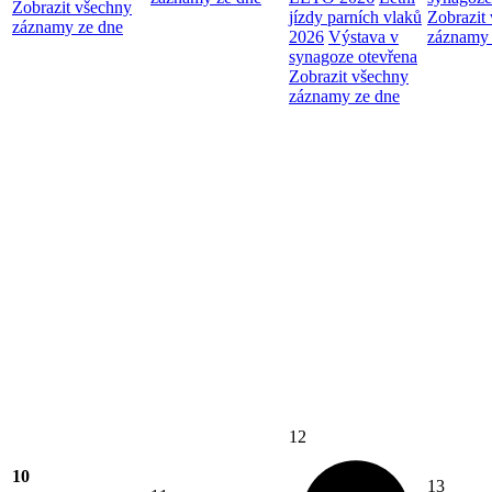
Zobrazit všechny
jízdy parních vlaků
Zobrazit
záznamy ze dne
2026
Výstava v
záznamy 
synagoze otevřena
Zobrazit všechny
záznamy ze dne
12
10
13