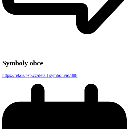
Symboly obce
https://rekos.psp.cz/detail-symbolu/id/388