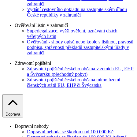
zahraničí
Vydání cestovního dokladu na zastupitelském úřadu
České republiky v zahraničí
Ověřování listin v zahraničí
Superlegalizace, vyšší ověření, uznávání cizích
veřejných listin
Ověřování - shody opisů nebo kopie s listinou, pravosti
podpisu, správnosti překladů zastupitelskými úřady v
zahraničí
Zdravotní pojištění
Zdravotní pojištění českého občana v zemích EU, EHP
a Švýcarsku (přechodný pobyt)
Zdravotní pojištění českého občana mimo území
členských států EU, EHP či Švýcarska
Doprava
Dopravní nehody
Dopravní nehoda se škodou nad 100 000 Kč