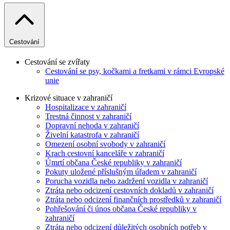
Cestování
Cestování se zvířaty
Cestování se psy, kočkami a fretkami v rámci Evropské
unie
Krizové situace v zahraničí
Hospitalizace v zahraničí
Trestná činnost v zahraničí
Dopravní nehoda v zahraničí
Živelní katastrofa v zahraničí
Omezení osobní svobody v zahraničí
Krach cestovní kanceláře v zahraničí
Úmrtí občana České republiky v zahraničí
Pokuty uložené příslušným úřadem v zahraničí
Porucha vozidla nebo zadržení vozidla v zahraničí
Ztráta nebo odcizení cestovních dokladů v zahraničí
Ztráta nebo odcizení finančních prostředků v zahraničí
Pohřešování či únos občana České republiky v
zahraničí
Ztráta nebo odcizení důležitých osobních potřeb v