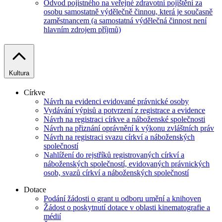
Odvod pojistného na veřejné zdravotní pojištění za
osobu samostatně výdělečně činnou, která je současně
zaměstnancem (a samostatná výdělečná činnost není
hlavním zdrojem příjmů)
Kultura
Církve
Návrh na evidenci evidované právnické osoby
Vydávání výpisů a potvrzení z registrace a evidence
Návrh na registraci církve a náboženské společnosti
Návrh na přiznání oprávnění k výkonu zvláštních práv
Návrh na registraci svazu církví a náboženských
společností
Nahlížení do rejstříků registrovaných církví a
náboženských společností, evidovaných právnických
osob, svazů církví a náboženských společností
Dotace
Podání žádosti o grant u odboru umění a knihoven
Žádost o poskytnutí dotace v oblasti kinematografie a
médií