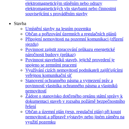
elektromagnetickým stíněním nebo odrazy
elektromagnetických vln stavbami nebo činnostmi
souvisejícími s prováděním stavby
Stavba
Umístění stavby na lesním pozemku
Občan a pořizování územních a regulačních plánů
Připojení nemovitosti na pozemní komunikaci (zřízení
sjezdu)
Povinnost zajistit zpracování průkazu energetické
náročnosti budovy (průkaz)
Povinnost stavebníků staveb, jejichž provedení je
spojeno se zemními pracemi
Využívání cizích nemovitostí podnikateli zajišťujícími
veřejnou komunikační síť
Stanovení ochranného pásma a vymezení práv a
povinností vlastníka ochranného pásma a vlastníků
nemovitostí
Žádost o stanovisko dotčeného orgánu státní správy k
dokumentaci staveb v rozsahu požárně bezpečnostního
řešení
Občan a územní plán (resp. regulační plán) při koupi
nemovitosti a přípravě výstavby nebo jiném záměru na
využití pozemku