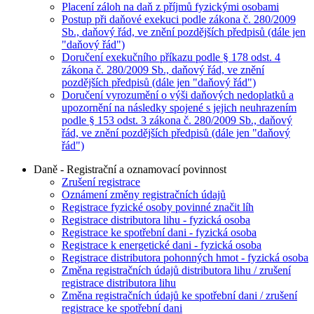
Placení záloh na daň z příjmů fyzickými osobami
Postup při daňové exekuci podle zákona č. 280/2009
Sb., daňový řád, ve znění pozdějších předpisů (dále jen
"daňový řád")
Doručení exekučního příkazu podle § 178 odst. 4
zákona č. 280/2009 Sb., daňový řád, ve znění
pozdějších předpisů (dále jen "daňový řád")
Doručení vyrozumění o výši daňových nedoplatků a
upozornění na následky spojené s jejich neuhrazením
podle § 153 odst. 3 zákona č. 280/2009 Sb., daňový
řád, ve znění pozdějších předpisů (dále jen "daňový
řád")
Daně - Registrační a oznamovací povinnost
Zrušení registrace
Oznámení změny registračních údajů
Registrace fyzické osoby povinné značit líh
Registrace distributora lihu - fyzická osoba
Registrace ke spotřební dani - fyzická osoba
Registrace k energetické dani - fyzická osoba
Registrace distributora pohonných hmot - fyzická osoba
Změna registračních údajů distributora lihu / zrušení
registrace distributora lihu
Změna registračních údajů ke spotřební dani / zrušení
registrace ke spotřební dani