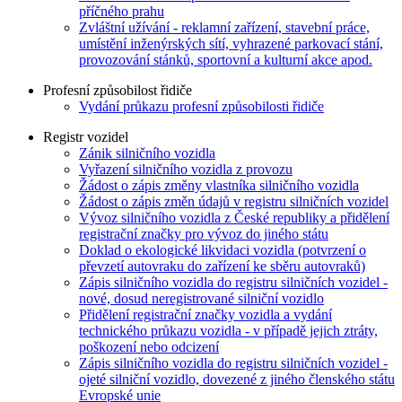
příčného prahu
Zvláštní užívání - reklamní zařízení, stavební práce,
umístění inženýrských sítí, vyhrazené parkovací stání,
provozování stánků, sportovní a kulturní akce apod.
Profesní způsobilost řidiče
Vydání průkazu profesní způsobilosti řidiče
Registr vozidel
Zánik silničního vozidla
Vyřazení silničního vozidla z provozu
Žádost o zápis změny vlastníka silničního vozidla
Žádost o zápis změn údajů v registru silničních vozidel
Vývoz silničního vozidla z České republiky a přidělení
registrační značky pro vývoz do jiného státu
Doklad o ekologické likvidaci vozidla (potvrzení o
převzetí autovraku do zařízení ke sběru autovraků)
Zápis silničního vozidla do registru silničních vozidel -
nové, dosud neregistrované silniční vozidlo
Přidělení registrační značky vozidla a vydání
technického průkazu vozidla - v případě jejich ztráty,
poškození nebo odcizení
Zápis silničního vozidla do registru silničních vozidel -
ojeté silniční vozidlo, dovezené z jiného členského státu
Evropské unie