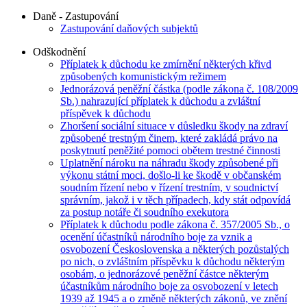
Daně - Zastupování
Zastupování daňových subjektů
Odškodnění
Příplatek k důchodu ke zmírnění některých křivd
způsobených komunistickým režimem
Jednorázová peněžní částka (podle zákona č. 108/2009
Sb.) nahrazující příplatek k důchodu a zvláštní
příspěvek k důchodu
Zhoršení sociální situace v důsledku škody na zdraví
způsobené trestným činem, které zakládá právo na
poskytnutí peněžité pomoci obětem trestné činnosti
Uplatnění nároku na náhradu škody způsobené při
výkonu státní moci, došlo-li ke škodě v občanském
soudním řízení nebo v řízení trestním, v soudnictví
správním, jakož i v těch případech, kdy stát odpovídá
za postup notáře či soudního exekutora
Příplatek k důchodu podle zákona č. 357/2005 Sb., o
ocenění účastníků národního boje za vznik a
osvobození Československa a některých pozůstalých
po nich, o zvláštním příspěvku k důchodu některým
osobám, o jednorázové peněžní částce některým
účastníkům národního boje za osvobození v letech
1939 až 1945 a o změně některých zákonů, ve znění