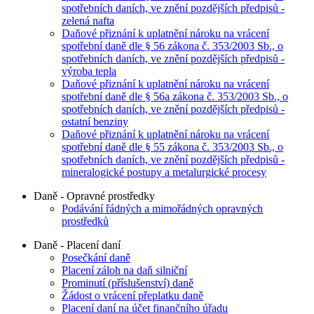
spotřebních daních, ve znění pozdějších předpisů -
zelená nafta
Daňové přiznání k uplatnění nároku na vrácení
spotřební daně dle § 56 zákona č. 353/2003 Sb., o
spotřebních daních, ve znění pozdějších předpisů -
výroba tepla
Daňové přiznání k uplatnění nároku na vrácení
spotřební daně dle § 56a zákona č. 353/2003 Sb., o
spotřebních daních, ve znění pozdějších předpisů -
ostatní benziny
Daňové přiznání k uplatnění nároku na vrácení
spotřební daně dle § 55 zákona č. 353/2003 Sb., o
spotřebních daních, ve znění pozdějších předpisů -
mineralogické postupy a metalurgické procesy
Daně - Opravné prostředky
Podávání řádných a mimořádných opravných
prostředků
Daně - Placení daní
Posečkání daně
Placení záloh na daň silniční
Prominutí (příslušenství) daně
Žádost o vrácení přeplatku daně
Placení daní na účet finančního úřadu