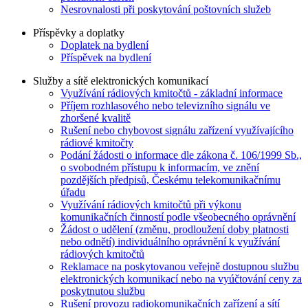
Nesrovnalosti při poskytování poštovních služeb
Příspěvky a doplatky
Doplatek na bydlení
Příspěvek na bydlení
Služby a sítě elektronických komunikací
Využívání rádiových kmitočtů - základní informace
Příjem rozhlasového nebo televizního signálu ve
zhoršené kvalitě
Rušení nebo chybovost signálu zařízení využívajícího
rádiové kmitočty
Podání žádosti o informace dle zákona č. 106/1999 Sb.,
o svobodném přístupu k informacím, ve znění
pozdějších předpisů, Českému telekomunikačnímu
úřadu
Využívání rádiových kmitočtů při výkonu
komunikačních činností podle všeobecného oprávnění
Žádost o udělení (změnu, prodloužení doby platnosti
nebo odnětí) individuálního oprávnění k využívání
rádiových kmitočtů
Reklamace na poskytovanou veřejně dostupnou službu
elektronických komunikací nebo na vyúčtování ceny za
poskytnutou službu
Rušení provozu radiokomunikačních zařízení a sítí