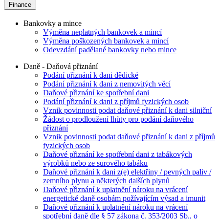
Finance
Bankovky a mince
Výměna neplatných bankovek a mincí
Výměna poškozených bankovek a mincí
Odevzdání padělané bankovky nebo mince
Daně - Daňová přiznání
Podání přiznání k dani dědické
Podání přiznání k dani z nemovitých věcí
Daňové přiznání ke spotřební dani
Podání přiznání k dani z příjmů fyzických osob
Vznik povinnosti podat daňové přiznání k dani silniční
Žádost o prodloužení lhůty pro podání daňového
přiznání
Vznik povinnosti podat daňové přiznání k dani z příjmů
fyzických osob
Daňové přiznání ke spotřební dani z tabákových
výrobků nebo ze surového tabáku
Daňové přiznání k dani z(e) elektřiny / pevných paliv /
zemního plynu a některých dalších plynů
Daňové přiznání k uplatnění nároku na vrácení
energetické daně osobám požívajícím výsad a imunit
Daňové přiznání k uplatnění nároku na vrácení
spotřební daně dle § 57 zákona č. 353/2003 Sb., o