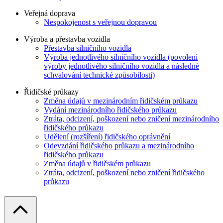
Veřejná doprava
Nespokojenost s veřejnou dopravou
Výroba a přestavba vozidla
Přestavba silničního vozidla
Výroba jednotlivého silničního vozidla (povolení
výroby jednotlivého silničního vozidla a následné
schvalování technické způsobilosti)
Řidičské průkazy
Změna údajů v mezinárodním řidičském průkazu
Vydání mezinárodního řidičského průkazu
Ztráta, odcizení, poškození nebo zničení mezinárodního
řidičského průkazu
Udělení (rozšíření) řidičského oprávnění
Odevzdání řidičského průkazu a mezinárodního
řidičského průkazu
Změna údajů v řidičském průkazu
Ztráta, odcizení, poškození nebo zničení řidičského
průkazu