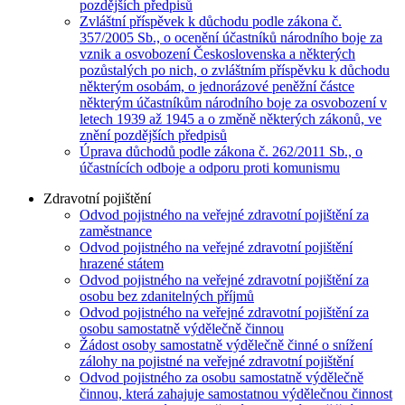
pozdějších předpisů
Zvláštní příspěvek k důchodu podle zákona č.
357/2005 Sb., o ocenění účastníků národního boje za
vznik a osvobození Československa a některých
pozůstalých po nich, o zvláštním příspěvku k důchodu
některým osobám, o jednorázové peněžní částce
některým účastníkům národního boje za osvobození v
letech 1939 až 1945 a o změně některých zákonů, ve
znění pozdějších předpisů
Úprava důchodů podle zákona č. 262/2011 Sb., o
účastnících odboje a odporu proti komunismu
Zdravotní pojištění
Odvod pojistného na veřejné zdravotní pojištění za
zaměstnance
Odvod pojistného na veřejné zdravotní pojištění
hrazené státem
Odvod pojistného na veřejné zdravotní pojištění za
osobu bez zdanitelných příjmů
Odvod pojistného na veřejné zdravotní pojištění za
osobu samostatně výdělečně činnou
Žádost osoby samostatně výdělečně činné o snížení
zálohy na pojistné na veřejné zdravotní pojištění
Odvod pojistného za osobu samostatně výdělečně
činnou, která zahajuje samostatnou výdělečnou činnost