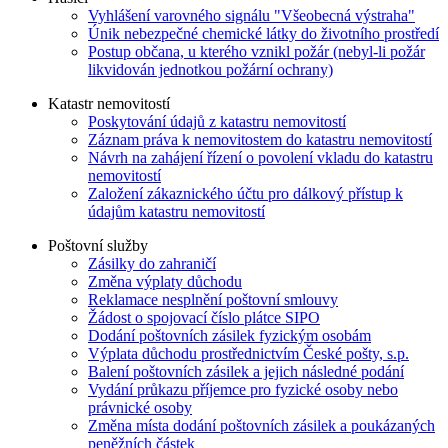
Vyhlášení varovného signálu "Všeobecná výstraha"
Únik nebezpečné chemické látky do životního prostředí
Postup občana, u kterého vznikl požár (nebyl-li požár
likvidován jednotkou požární ochrany)
Katastr nemovitostí
Poskytování údajů z katastru nemovitostí
Záznam práva k nemovitostem do katastru nemovitostí
Návrh na zahájení řízení o povolení vkladu do katastru
nemovitostí
Založení zákaznického účtu pro dálkový přístup k
údajům katastru nemovitostí
Poštovní služby
Zásilky do zahraničí
Změna výplaty důchodu
Reklamace nesplnění poštovní smlouvy
Žádost o spojovací číslo plátce SIPO
Dodání poštovních zásilek fyzickým osobám
Výplata důchodu prostřednictvím České pošty, s.p.
Balení poštovních zásilek a jejich následné podání
Vydání průkazu příjemce pro fyzické osoby nebo
právnické osoby
Změna místa dodání poštovních zásilek a poukázaných
peněžních částek