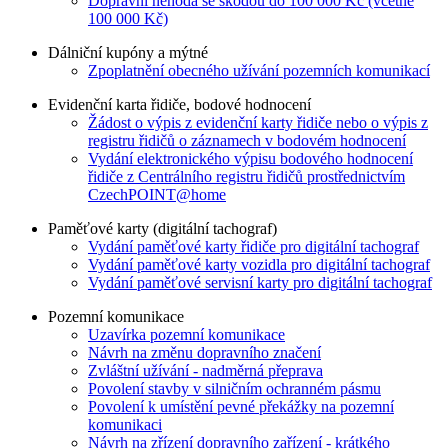
Dopravní nehoda se škodou do 100 000 Kč (včetně
100 000 Kč)
Dálniční kupóny a mýtné
Zpoplatnění obecného užívání pozemních komunikací
Evidenční karta řidiče, bodové hodnocení
Žádost o výpis z evidenční karty řidiče nebo o výpis z
registru řidičů o záznamech v bodovém hodnocení
Vydání elektronického výpisu bodového hodnocení
řidiče z Centrálního registru řidičů prostřednictvím
CzechPOINT@home
Paměťové karty (digitální tachograf)
Vydání paměťové karty řidiče pro digitální tachograf
Vydání paměťové karty vozidla pro digitální tachograf
Vydání paměťové servisní karty pro digitální tachograf
Pozemní komunikace
Uzavírka pozemní komunikace
Návrh na změnu dopravního značení
Zvláštní užívání - nadměrná přeprava
Povolení stavby v silničním ochranném pásmu
Povolení k umístění pevné překážky na pozemní
komunikaci
Návrh na zřízení dopravního zařízení - krátkého