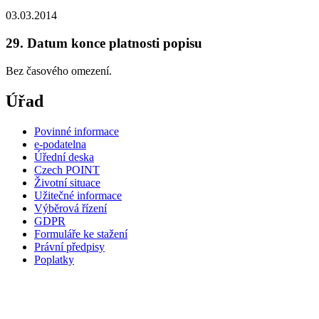
03.03.2014
29. Datum konce platnosti popisu
Bez časového omezení.
Úřad
Povinné informace
e-podatelna
Úřední deska
Czech POINT
Životní situace
Užitečné informace
Výběrová řízení
GDPR
Formuláře ke stažení
Právní předpisy
Poplatky