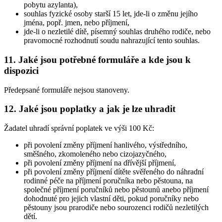
pobytu azylanta),
souhlas fyzické osoby starší 15 let, jde-li o změnu jejího
jména, popř. jmen, nebo příjmení,
jde-li o nezletilé dítě, písemný souhlas druhého rodiče, nebo
pravomocné rozhodnutí soudu nahrazující tento souhlas.
11. Jaké jsou potřebné formuláře a kde jsou k
dispozici
Předepsané formuláře nejsou stanoveny.
12. Jaké jsou poplatky a jak je lze uhradit
Žadatel uhradí správní poplatek ve výši 100 Kč:
při povolení změny příjmení hanlivého, výstředního,
směšného, zkomoleného nebo cizojazyčného,
při povolení změny příjmení na dřívější příjmení,
při povolení změny příjmení dítěte svěřeného do náhradní
rodinné péče na příjmení poručníka nebo pěstouna, na
společné příjmení poručníků nebo pěstounů anebo příjmení
dohodnuté pro jejich vlastní děti, pokud poručníky nebo
pěstouny jsou prarodiče nebo sourozenci rodičů nezletilých
dětí.