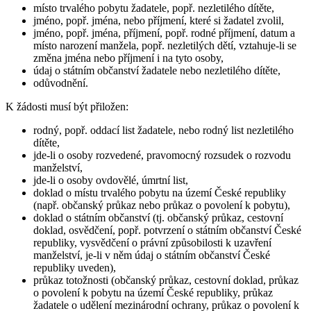
místo trvalého pobytu žadatele, popř. nezletilého dítěte,
jméno, popř. jména, nebo příjmení, které si žadatel zvolil,
jméno, popř. jména, příjmení, popř. rodné příjmení, datum a
místo narození manžela, popř. nezletilých dětí, vztahuje-li se
změna jména nebo příjmení i na tyto osoby,
údaj o státním občanství žadatele nebo nezletilého dítěte,
odůvodnění.
K žádosti musí být přiložen:
rodný, popř. oddací list žadatele, nebo rodný list nezletilého
dítěte,
jde-li o osoby rozvedené, pravomocný rozsudek o rozvodu
manželství,
jde-li o osoby ovdovělé, úmrtní list,
doklad o místu trvalého pobytu na území České republiky
(např. občanský průkaz nebo průkaz o povolení k pobytu),
doklad o státním občanství (tj. občanský průkaz, cestovní
doklad, osvědčení, popř. potvrzení o státním občanství České
republiky, vysvědčení o právní způsobilosti k uzavření
manželství, je-li v něm údaj o státním občanství České
republiky uveden),
průkaz totožnosti (občanský průkaz, cestovní doklad, průkaz
o povolení k pobytu na území České republiky, průkaz
žadatele o udělení mezinárodní ochrany, průkaz o povolení k