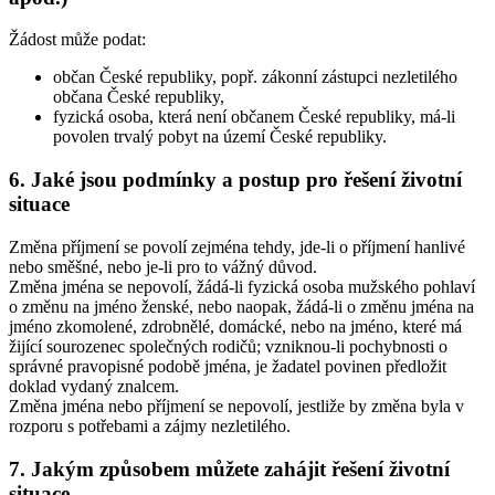
Žádost může podat:
občan České republiky, popř. zákonní zástupci nezletilého
občana České republiky,
fyzická osoba, která není občanem České republiky, má-li
povolen trvalý pobyt na území České republiky.
6. Jaké jsou podmínky a postup pro řešení životní
situace
Změna příjmení se povolí zejména tehdy, jde-li o příjmení hanlivé
nebo směšné, nebo je-li pro to vážný důvod.
Změna jména se nepovolí, žádá-li fyzická osoba mužského pohlaví
o změnu na jméno ženské, nebo naopak, žádá-li o změnu jména na
jméno zkomolené, zdrobnělé, domácké, nebo na jméno, které má
žijící sourozenec společných rodičů; vzniknou-li pochybnosti o
správné pravopisné podobě jména, je žadatel povinen předložit
doklad vydaný znalcem.
Změna jména nebo příjmení se nepovolí, jestliže by změna byla v
rozporu s potřebami a zájmy nezletilého.
7. Jakým způsobem můžete zahájit řešení životní
situace