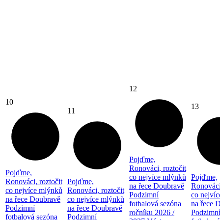
12
10
13
11
Pojďme,
Ronováci, roztočit
Pojďme,
co nejvíce mlýnků
Pojďme,
Ronováci, roztočit
Pojďme,
na řece Doubravě
Ronováci,
co nejvíce mlýnků
Ronováci, roztočit
Podzimní
co nejví
na řece Doubravě
co nejvíce mlýnků
fotbalová sezóna
na řece 
Podzimní
na řece Doubravě
ročníku 2026 /
Podzimn
fotbalová sezóna
Podzimní