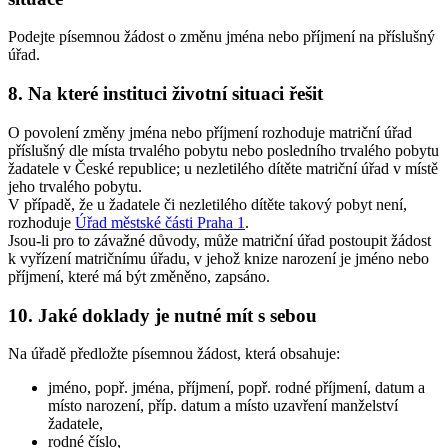
Podejte písemnou žádost o změnu jména nebo příjmení na příslušný
úřad.
8. Na které instituci životní situaci řešit
O povolení změny jména nebo příjmení rozhoduje matriční úřad
příslušný dle místa trvalého pobytu nebo posledního trvalého pobytu
žadatele v České republice; u nezletilého dítěte matriční úřad v místě
jeho trvalého pobytu.
V případě, že u žadatele či nezletilého dítěte takový pobyt není,
rozhoduje
Úřad městské části Praha 1
.
Jsou-li pro to závažné důvody, může matriční úřad postoupit žádost
k vyřízení matričnímu úřadu, v jehož knize narození je jméno nebo
příjmení, které má být změněno, zapsáno.
10. Jaké doklady je nutné mít s sebou
Na úřadě předložte písemnou žádost, která obsahuje:
jméno, popř. jména, příjmení, popř. rodné příjmení, datum a
místo narození, příp. datum a místo uzavření manželství
žadatele,
rodné číslo,