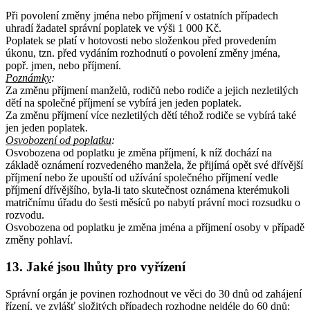
Při povolení změny jména nebo příjmení v ostatních případech
uhradí žadatel správní poplatek ve výši 1 000 Kč.
Poplatek se platí v hotovosti nebo složenkou před provedením
úkonu, tzn. před vydáním rozhodnutí o povolení změny jména,
popř. jmen, nebo příjmení.
Poznámky
:
Za změnu příjmení manželů, rodičů nebo rodiče a jejich nezletilých
dětí na společné příjmení se vybírá jen jeden poplatek.
Za změnu příjmení více nezletilých dětí téhož rodiče se vybírá také
jen jeden poplatek.
Osvobození od poplatku
:
Osvobozena od poplatku je změna příjmení, k níž dochází na
základě oznámení rozvedeného manžela, že přijímá opět své dřívější
příjmení nebo že upouští od užívání společného příjmení vedle
příjmení dřívějšího, byla-li tato skutečnost oznámena kterémukoli
matričnímu úřadu do šesti měsíců po nabytí právní moci rozsudku o
rozvodu.
Osvobozena od poplatku je změna jména a příjmení osoby v případě
změny pohlaví.
13. Jaké jsou lhůty pro vyřízení
Správní orgán je povinen rozhodnout ve věci do 30 dnů od zahájení
řízení, ve zvlášť složitých případech rozhodne nejdéle do 60 dnů;