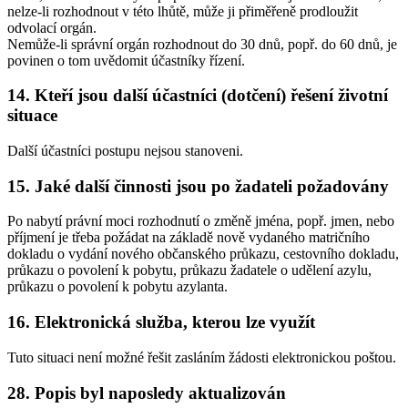
nelze-li rozhodnout v této lhůtě, může ji přiměřeně prodloužit
odvolací orgán.
Nemůže-li správní orgán rozhodnout do 30 dnů, popř. do 60 dnů, je
povinen o tom uvědomit účastníky řízení.
14. Kteří jsou další účastníci (dotčení) řešení životní
situace
Další účastníci postupu nejsou stanoveni.
15. Jaké další činnosti jsou po žadateli požadovány
Po nabytí právní moci rozhodnutí o změně jména, popř. jmen, nebo
příjmení je třeba požádat na základě nově vydaného matričního
dokladu o vydání nového občanského průkazu, cestovního dokladu,
průkazu o povolení k pobytu, průkazu žadatele o udělení azylu,
průkazu o povolení k pobytu azylanta.
16. Elektronická služba, kterou lze využít
Tuto situaci není možné řešit zasláním žádosti elektronickou poštou.
28. Popis byl naposledy aktualizován