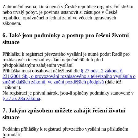
Zahraniční osoba, která nemá v České republice organizační složku
nebo trvalý pobyt, je povinna ustanovit si zástupce v České
republice, oprávněného jednat za ni ve věcech upravených
zákonem.
6. Jaké jsou podmínky a postup pro řešení životní
situace
Přihlášku k registraci převzatého vysílání je nutné podat Radě pro
rozhlasové a televizní vysílání nejméně 60 dnů před
předpokládaným zahájením vysílání.
Přihláška musí obsahovat náležitosti dle
§ 27 odst. 2 zákona č.
231/2001 Sb., o provozování rozhlasového a televizního vysílání a o
změně dalších zákonů, ve znění pozdějších předpisů
(dále též
"zákon").
Na registraci je právní nárok, jsou-li splněny podmínky stanovené v
§ 27 až 28a zákona
.
7. Jakým způsobem můžete zahájit řešení životní
situace
Podáním přihlášky k registraci převzatého vysílání na příslušném
formuláři.