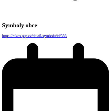
Symboly obce
https://rekos.psp.cz/detail-symbolu/id/388