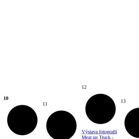
12
10
13
11
Výstava fotografií
Meat up Truck -