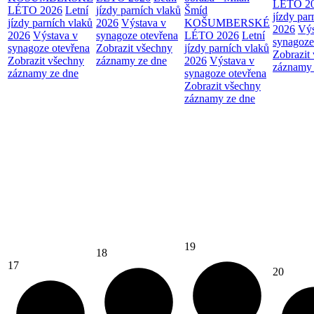
LÉTO 2
LÉTO 2026
Letní
jízdy parních vlaků
Šmíd
jízdy par
jízdy parních vlaků
2026
Výstava v
KOŠUMBERSKÉ
2026
Výs
2026
Výstava v
synagoze otevřena
LÉTO 2026
Letní
synagoze
synagoze otevřena
Zobrazit všechny
jízdy parních vlaků
Zobrazit
Zobrazit všechny
záznamy ze dne
2026
Výstava v
záznamy 
záznamy ze dne
synagoze otevřena
Zobrazit všechny
záznamy ze dne
19
18
17
20