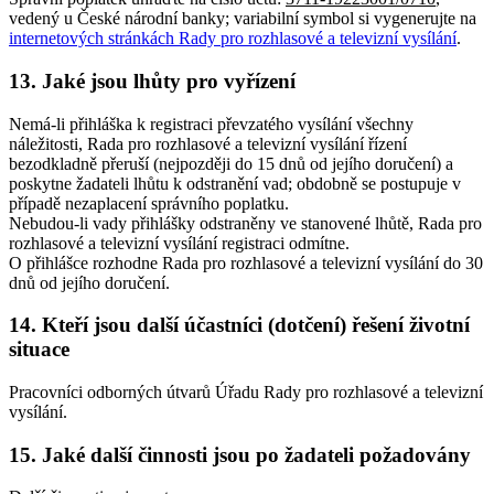
vedený u České národní banky; variabilní symbol si vygenerujte na
internetových stránkách Rady pro rozhlasové a televizní vysílání
.
13. Jaké jsou lhůty pro vyřízení
Nemá-li přihláška k registraci převzatého vysílání všechny
náležitosti, Rada pro rozhlasové a televizní vysílání řízení
bezodkladně přeruší (nejpozději do 15 dnů od jejího doručení) a
poskytne žadateli lhůtu k odstranění vad; obdobně se postupuje v
případě nezaplacení správního poplatku.
Nebudou-li vady přihlášky odstraněny ve stanovené lhůtě, Rada pro
rozhlasové a televizní vysílání registraci odmítne.
O přihlášce rozhodne Rada pro rozhlasové a televizní vysílání do 30
dnů od jejího doručení.
14. Kteří jsou další účastníci (dotčení) řešení životní
situace
Pracovníci odborných útvarů Úřadu Rady pro rozhlasové a televizní
vysílání.
15. Jaké další činnosti jsou po žadateli požadovány