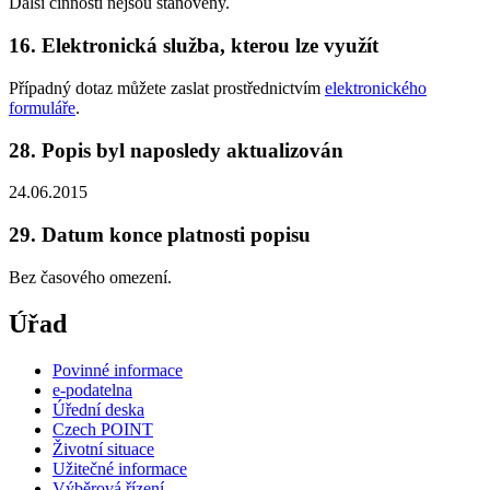
Další činnosti nejsou stanoveny.
16. Elektronická služba, kterou lze využít
Případný dotaz můžete zaslat prostřednictvím
elektronického
formuláře
.
28. Popis byl naposledy aktualizován
24.06.2015
29. Datum konce platnosti popisu
Bez časového omezení.
Úřad
Povinné informace
e-podatelna
Úřední deska
Czech POINT
Životní situace
Užitečné informace
Výběrová řízení