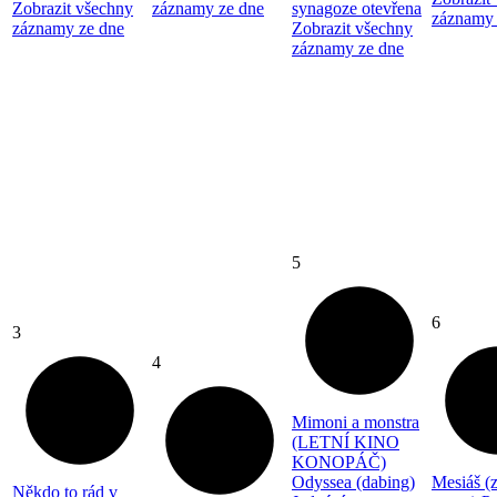
Zobrazit všechny
záznamy ze dne
synagoze otevřena
záznamy 
záznamy ze dne
Zobrazit všechny
záznamy ze dne
5
6
3
4
Mimoni a monstra
(LETNÍ KINO
KONOPÁČ)
Odyssea (dabing)
Mesiáš (
Někdo to rád v