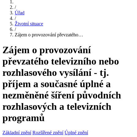
/
Úřad
/
Životní situace
/
Zájem o provozování převzatého…
Zájem o provozování
převzatého televizního nebo
rozhlasového vysílání - tj.
příjem a současné úplné a
nezměněné šíření původních
rozhlasových a televizních
programů
Základní znění
Rozšířené znění
Úplné znění