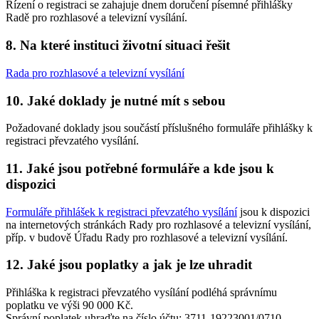
Řízení o registraci se zahajuje dnem doručení písemné přihlášky
Radě pro rozhlasové a televizní vysílání.
8. Na které instituci životní situaci řešit
Rada pro rozhlasové a televizní vysílání
10. Jaké doklady je nutné mít s sebou
Požadované doklady jsou součástí příslušného formuláře přihlášky k
registraci převzatého vysílání.
11. Jaké jsou potřebné formuláře a kde jsou k
dispozici
Formuláře přihlášek k registraci převzatého vysílání
jsou k dispozici
na internetových stránkách Rady pro rozhlasové a televizní vysílání,
příp. v budově Úřadu Rady pro rozhlasové a televizní vysílání.
12. Jaké jsou poplatky a jak je lze uhradit
Přihláška k registraci převzatého vysílání podléhá správnímu
poplatku ve výši 90 000 Kč.
Správní poplatek uhraďte na číslo účtu:
3711-19223001/0710
,