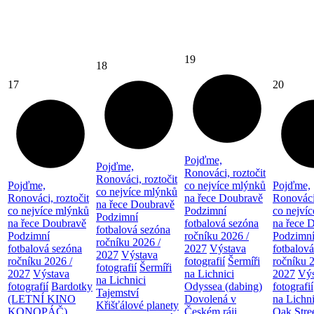
19
18
17
20
Pojďme,
Pojďme,
Ronováci, roztočit
Ronováci, roztočit
Pojďme,
co nejvíce mlýnků
Pojďme,
co nejvíce mlýnků
Ronováci, roztočit
na řece Doubravě
Ronováci,
na řece Doubravě
co nejvíce mlýnků
Podzimní
co nejví
Podzimní
na řece Doubravě
fotbalová sezóna
na řece 
fotbalová sezóna
Podzimní
ročníku 2026 /
Podzimn
ročníku 2026 /
fotbalová sezóna
2027
Výstava
fotbalov
2027
Výstava
ročníku 2026 /
fotografií
Šermíři
ročníku 
fotografií
Šermíři
2027
Výstava
na Lichnici
2027
Výs
na Lichnici
fotografií
Bardotky
Odyssea (dabing)
fotografií
Tajemství
(LETNÍ KINO
Dovolená v
na Lichni
Křišťálové planety
KONOPÁČ)
Českém ráji
Oak Stre