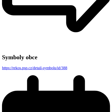
Symboly obce
https://rekos.psp.cz/detail-symbolu/id/388