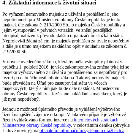
4. Základní informace k životní situaci
Po vyřazení nemovitého majetku z užívání a prohlášení o jeho
nepotřebnosti pro Ministerstvo obrany České republiky je tento
majetek dle zákona č. 219/2000 Sb., o majetku České republiky a
jejím vystupování v právních vztazích, ve znění pozdějších
předpisů, nabízen k převodu dalším organizačním složkám státu.
Neprojeví-li žádná zájem, je majetek prohlášen za trvale nepotřebný
a dále je s tímto majetkem nakládáno opět v souladu se zákonem č.
219/2000 Sb.
V novele uvedeného zákona, která by měla vstoupit v platnost v
průběhu 1. pololetí 2016, je však zakomponována změna týkající se
majetku vyřazovaného z užívání a prohlášeného za nepotřebný pro
rezort po datu účinnosti tohoto zákona. Takový nemovitý majetek
bude převáděn na Úřad pro zastupování státu ve věcech
majetkových, který s ním pak bude dále nakládat. Ministerstvu
obrany České republiky tak zůstane nakládání s majetkem, který je
již nyní nepotřebný.
Jednou z možností úplatného převodu je vyhlášení výběrového
řízení na zjištění zájemce o koupi. V takovém případě je výběrové
řízení vyhlašováno formou inzerce na
internetových stránkách
Ministerstva obrany České republiky
, v celostátním deníku (obvykle
Lidové noviny), na
oficiálním informačním systému o dražbách a