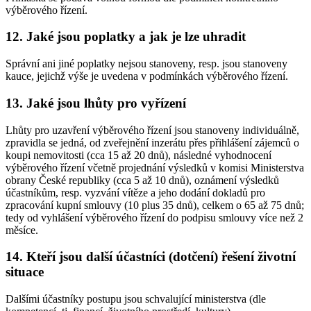
výběrového řízení.
12. Jaké jsou poplatky a jak je lze uhradit
Správní ani jiné poplatky nejsou stanoveny, resp. jsou stanoveny
kauce, jejichž výše je uvedena v podmínkách výběrového řízení.
13. Jaké jsou lhůty pro vyřízení
Lhůty pro uzavření výběrového řízení jsou stanoveny individuálně,
zpravidla se jedná, od zveřejnění inzerátu přes přihlášení zájemců o
koupi nemovitosti (cca 15 až 20 dnů), následné vyhodnocení
výběrového řízení včetně projednání výsledků v komisi Ministerstva
obrany České republiky (cca 5 až 10 dnů), oznámení výsledků
účastníkům, resp. vyzvání vítěze a jeho dodání dokladů pro
zpracování kupní smlouvy (10 plus 35 dnů), celkem o 65 až 75 dnů;
tedy od vyhlášení výběrového řízení do podpisu smlouvy více než 2
měsíce.
14. Kteří jsou další účastníci (dotčení) řešení životní
situace
Dalšími účastníky postupu jsou schvalující ministerstva (dle