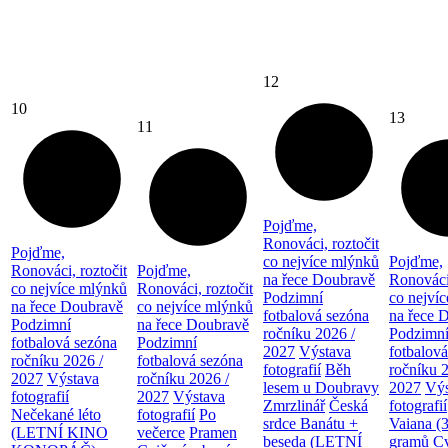
12
10
13
11
Pojďme,
Ronováci, roztočit
Pojďme,
co nejvíce mlýnků
Pojďme,
Ronováci, roztočit
Pojďme,
na řece Doubravě
Ronováci,
co nejvíce mlýnků
Ronováci, roztočit
Podzimní
co nejví
na řece Doubravě
co nejvíce mlýnků
fotbalová sezóna
na řece 
Podzimní
na řece Doubravě
ročníku 2026 /
Podzimn
fotbalová sezóna
Podzimní
2027
Výstava
fotbalov
ročníku 2026 /
fotbalová sezóna
fotografií
Běh
ročníku 
2027
Výstava
ročníku 2026 /
lesem u Doubravy
2027
Výs
fotografií
2027
Výstava
Zmrzlinář
Česká
fotografií
Nečekané léto
fotografií
Po
srdce Banátu +
Vaiana (
(LETNÍ KINO
večerce
Pramen
beseda (LETNÍ
gramů
Cv