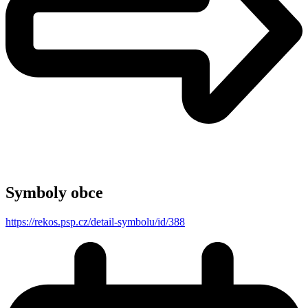
Symboly obce
https://rekos.psp.cz/detail-symbolu/id/388