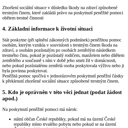
Zhoršení sociální situace v důsledku škody na zdraví způsobené
trestným činem, které zakládá právo na poskytnutí peněžité pomoci
obětem trestné činnosti
4. Základní informace k životní situaci
Stát poskytne (při splnění zákonných podmínek) peněžitou pomoc
osobám, kterým vznikla v souvislosti s trestným činem škoda na
zdraví, a osobám pozůstalým po osobách zemřelým následkem
trestného činu, pokud je pozůstalý rodičem, manželem nebo dítětem
zemřelého a současně s ním v době jeho smrti žil v domácnosti,
nebo pokud pozůstalému zemřelá osoba poskytovala výživu nebo ji
byla povinna poskytovat.
Peněžitá pomoc spočívá v jednorázovém poskytnutí peněžní částky
k překlenutí zhoršené sociální situace způsobené trestným činem.
5. Kdo je oprávněn v této věci jednat (podat žádost
apod.)
Na poskytnutí peněžité pomoci má nárok:
státní občan České republiky, pokud má na území České
republiky místo trvalého pobytu nebo pokud se na území