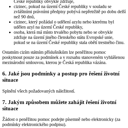
České republiky obvykle zdržuje,
cizinec, pokud na území České republiky v souladu se
zvláštními právními předpisy pobývá nepřetržitě po dobu delší
než 90 dnů,
cizinec, který požádal o udělení azylu nebo kterému byl
udělen azyl na území České republiky,
osoba, která má místo trvalého pobytu nebo se obvykle
zdržuje na území jiného členského státu Evropské unie,
pokud se na území České republiky stala obětí trestného činu.
Ostatním cizím státním příslušníkům lze peněžitou pomoc
poskytnout pouze za podmínek a v rozsahu stanoveném vyhlášenou
mezinárodní smlouvou, kterou je Česká republika vázána.
6. Jaké jsou podmínky a postup pro řešení životní
situace
Splnění všech požadovaných náležitostí.
7. Jakým způsobem můžete zahájit řešení životní
situace
Žádost o peněžitou pomoc podejte písemně nebo elektronicky (za
podmínky elektronického podpisu).