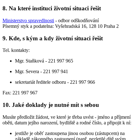
8. Na které instituci životní situaci řešit
Ministerstvo spravedlnosti
- odbor odškodňování
Písemný styk a podatelna: Vyšehradská 16, 128 10 Praha 2
9. Kde, s kým a kdy životní situaci řešit
Tel. kontakty:
Mgr. Staňková - 221 997 965
Mgr. Severa - 221 997 941
sekretariát ředitele odboru - 221 997 966
Fax: 221 997 967
10. Jaké doklady je nutné mít s sebou
Musíte předložit žádost, ve které je třeba uvést - jméno a příjmení
oběti, datum jejího narození, bydliště a rodné číslo, a připojit k ní:
jestliže je oběť zastoupena jinou osobou (zástupcem) na
základě zákonného zastoupení (např. nezletilé dítě svým