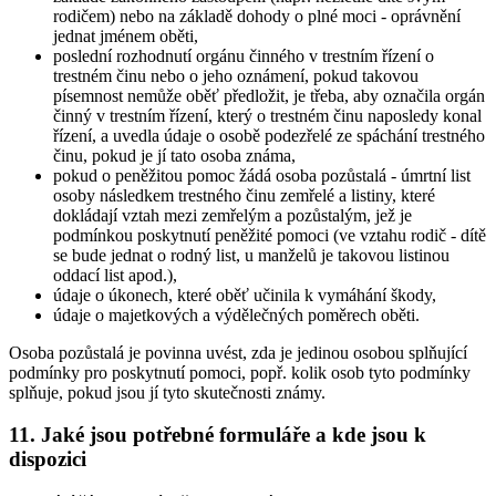
rodičem) nebo na základě dohody o plné moci - oprávnění
jednat jménem oběti,
poslední rozhodnutí orgánu činného v trestním řízení o
trestném činu nebo o jeho oznámení, pokud takovou
písemnost nemůže oběť předložit, je třeba, aby označila orgán
činný v trestním řízení, který o trestném činu naposledy konal
řízení, a uvedla údaje o osobě podezřelé ze spáchání trestného
činu, pokud je jí tato osoba známa,
pokud o peněžitou pomoc žádá osoba pozůstalá - úmrtní list
osoby následkem trestného činu zemřelé a listiny, které
dokládají vztah mezi zemřelým a pozůstalým, jež je
podmínkou poskytnutí peněžité pomoci (ve vztahu rodič - dítě
se bude jednat o rodný list, u manželů je takovou listinou
oddací list apod.),
údaje o úkonech, které oběť učinila k vymáhání škody,
údaje o majetkových a výdělečných poměrech oběti.
Osoba pozůstalá je povinna uvést, zda je jedinou osobou splňující
podmínky pro poskytnutí pomoci, popř. kolik osob tyto podmínky
splňuje, pokud jsou jí tyto skutečnosti známy.
11. Jaké jsou potřebné formuláře a kde jsou k
dispozici