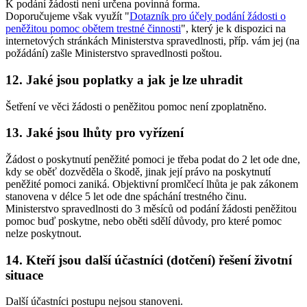
K podání žádosti není určena povinná forma.
Doporučujeme však využít "
Dotazník pro účely podání žádosti o
peněžitou pomoc obětem trestné činnosti
", který je k dispozici na
internetových stránkách Ministerstva spravedlnosti, příp. vám jej (na
požádání) zašle Ministerstvo spravedlnosti poštou.
12. Jaké jsou poplatky a jak je lze uhradit
Šetření ve věci žádosti o peněžitou pomoc není zpoplatněno.
13. Jaké jsou lhůty pro vyřízení
Žádost o poskytnutí peněžité pomoci je třeba podat do 2 let ode dne,
kdy se oběť dozvěděla o škodě, jinak její právo na poskytnutí
peněžité pomoci zaniká. Objektivní promlčecí lhůta je pak zákonem
stanovena v délce 5 let ode dne spáchání trestného činu.
Ministerstvo spravedlnosti do 3 měsíců od podání žádosti peněžitou
pomoc buď poskytne, nebo oběti sdělí důvody, pro které pomoc
nelze poskytnout.
14. Kteří jsou další účastníci (dotčení) řešení životní
situace
Další účastníci postupu nejsou stanoveni.