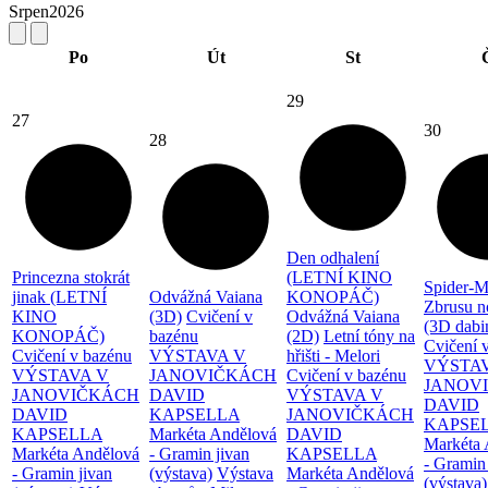
Srpen
2026
Po
Út
St
29
27
30
28
Den odhalení
Princezna stokrát
(LETNÍ KINO
Spider-M
jinak (LETNÍ
Odvážná Vaiana
KONOPÁČ)
Zbrusu n
KINO
(3D)
Cvičení v
Odvážná Vaiana
(3D dabi
KONOPÁČ)
bazénu
(2D)
Letní tóny na
Cvičení 
Cvičení v bazénu
VÝSTAVA V
hřišti - Melori
VÝSTA
VÝSTAVA V
JANOVIČKÁCH
Cvičení v bazénu
JANOV
JANOVIČKÁCH
DAVID
VÝSTAVA V
DAVID
DAVID
KAPSELLA
JANOVIČKÁCH
KAPSE
KAPSELLA
Markéta Andělová
DAVID
Markéta 
Markéta Andělová
- Gramin jivan
KAPSELLA
- Gramin
- Gramin jivan
(výstava)
Výstava
Markéta Andělová
(výstava)