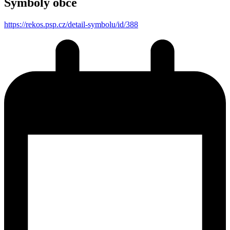
Symboly obce
https://rekos.psp.cz/detail-symbolu/id/388