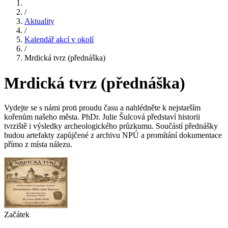
/
Aktuality
/
Kalendář akcí v okolí
/
Mrdická tvrz (přednáška)
Mrdická tvrz (přednáška)
Vydejte se s námi proti proudu času a nahlédněte k nejstarším
kořenům našeho města. PhDr. Julie Šulcová představí historii
tvrziště i výsledky archeologického průzkumu. Součástí přednášky
budou artefakty zapůjčené z archivu NPÚ a promítání dokumentace
přímo z místa nálezu.
Začátek