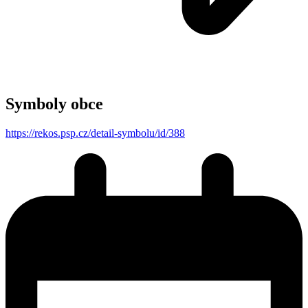
Symboly obce
https://rekos.psp.cz/detail-symbolu/id/388