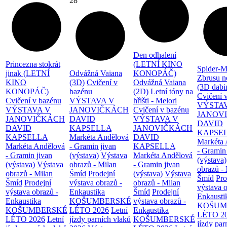
28
Den odhalení
Princezna stokrát
(LETNÍ KINO
Spider-M
jinak (LETNÍ
Odvážná Vaiana
KONOPÁČ)
Zbrusu n
KINO
(3D)
Cvičení v
Odvážná Vaiana
(3D dabi
KONOPÁČ)
bazénu
(2D)
Letní tóny na
Cvičení 
Cvičení v bazénu
VÝSTAVA V
hřišti - Melori
VÝSTA
VÝSTAVA V
JANOVIČKÁCH
Cvičení v bazénu
JANOV
JANOVIČKÁCH
DAVID
VÝSTAVA V
DAVID
DAVID
KAPSELLA
JANOVIČKÁCH
KAPSE
KAPSELLA
Markéta Andělová
DAVID
Markéta 
Markéta Andělová
- Gramin jivan
KAPSELLA
- Gramin
- Gramin jivan
(výstava)
Výstava
Markéta Andělová
(výstava)
(výstava)
Výstava
obrazů - Milan
- Gramin jivan
obrazů -
obrazů - Milan
Šmíd
Prodejní
(výstava)
Výstava
Šmíd
Pro
Šmíd
Prodejní
výstava obrazů -
obrazů - Milan
výstava o
výstava obrazů -
Enkaustika
Šmíd
Prodejní
Enkausti
Enkaustika
KOŠUMBERSKÉ
výstava obrazů -
KOŠUM
KOŠUMBERSKÉ
LÉTO 2026
Letní
Enkaustika
LÉTO 2
LÉTO 2026
Letní
jízdy parních vlaků
KOŠUMBERSKÉ
jízdy par