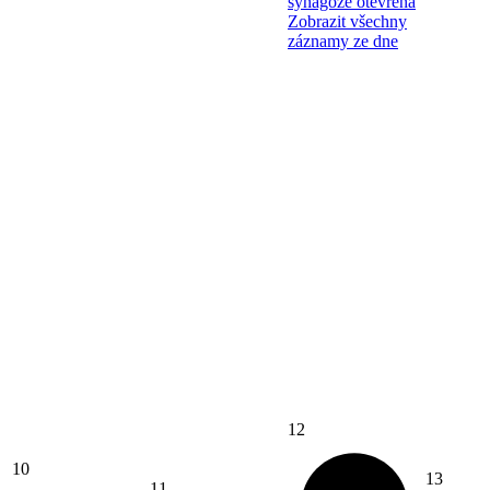
synagoze otevřena
Zobrazit všechny
záznamy ze dne
12
10
13
11