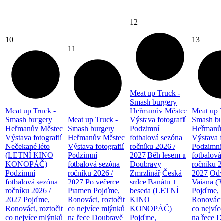
12
10
13
11
Meat up Truck -
Smash burgery
Meat up Truck -
Heřmanův Městec
Meat up 
Smash burgery
Meat up Truck -
Výstava fotografií
Smash bu
Heřmanův Městec
Smash burgery
Podzimní
Heřmanů
Výstava fotografií
Heřmanův Městec
fotbalová sezóna
Výstava f
Nečekané léto
Výstava fotografií
ročníku 2026 /
Podzimn
(LETNÍ KINO
Podzimní
2027
Běh lesem u
fotbalov
KONOPÁČ)
fotbalová sezóna
Doubravy
ročníku 
Podzimní
ročníku 2026 /
Zmrzlinář
Česká
2027
Od
fotbalová sezóna
2027
Po večerce
srdce Banátu +
Vaiana (
ročníku 2026 /
Pramen
Pojďme,
beseda (LETNÍ
Pojďme,
2027
Pojďme,
Ronováci, roztočit
KINO
Ronováci,
Ronováci, roztočit
co nejvíce mlýnků
KONOPÁČ)
co nejví
co nejvíce mlýnků
na řece Doubravě
Pojďme,
na řece 