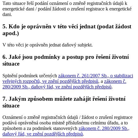
Tato situace řeší podání oznámení o změně registračních údajů k
energetické dani / podání žádosti o zrušení registrace k energetické
dani.
5. Kdo je oprávněn v této věci jednat (podat žádost
apod.)
V této věci je oprávněn jednat daňový subjekt.
6. Jaké jsou podmínky a postup pro řešení životní
situace
Splnění podmínek určených
zákonem č. 261/2007 Sb., o stabilizaci
veřejných rozpočtů, ve znění pozdějších předpisů
, a
zákonem č.
280/2009 Sb., daňový řád, ve znění pozdějších předpisů
.
7. Jakým způsobem můžete zahájit řešení životní
situace
Oznámení o změně registračních údajů / žádost o zrušení registrace
podává oprávněná osoba místně příslušnému celnímu úřadu, a to
způsobem a za podmínek stanovených
zákonem č. 280/2009 Sb.,
daňový řád, ve znění pozdějších předpisů
.