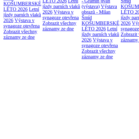
LÉTO 2026
Letní
- Gramin jivan
Šmíd
KOŠUMBERSKÉ
jízdy parních vlaků
(výstava)
Výstava
KOŠUM
LÉTO 2026
Letní
2026
Výstava v
obrazů - Milan
LÉTO 2
jízdy parních vlaků
synagoze otevřena
Šmíd
jízdy par
2026
Výstava v
Zobrazit všechny
KOŠUMBERSKÉ
2026
Výs
synagoze otevřena
záznamy ze dne
LÉTO 2026
Letní
synagoze
Zobrazit všechny
jízdy parních vlaků
Zobrazit
záznamy ze dne
2026
Výstava v
záznamy 
synagoze otevřena
Zobrazit všechny
záznamy ze dne