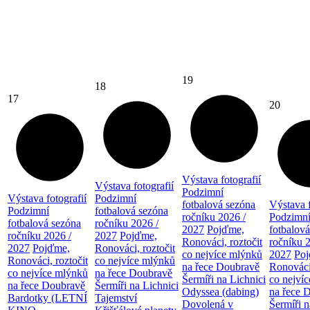
19
18
17
20
Výstava fotografií
Výstava fotografií
Podzimní
Výstava fotografií
Podzimní
fotbalová sezóna
Výstava f
Podzimní
fotbalová sezóna
ročníku 2026 /
Podzimn
fotbalová sezóna
ročníku 2026 /
2027
Pojďme,
fotbalov
ročníku 2026 /
2027
Pojďme,
Ronováci, roztočit
ročníku 
2027
Pojďme,
Ronováci, roztočit
co nejvíce mlýnků
2027
Po
Ronováci, roztočit
co nejvíce mlýnků
na řece Doubravě
Ronováci,
co nejvíce mlýnků
na řece Doubravě
Šermíři na Lichnici
co nejví
na řece Doubravě
Šermíři na Lichnici
Odyssea (dabing)
na řece 
Bardotky (LETNÍ
Tajemství
Dovolená v
Šermíři n