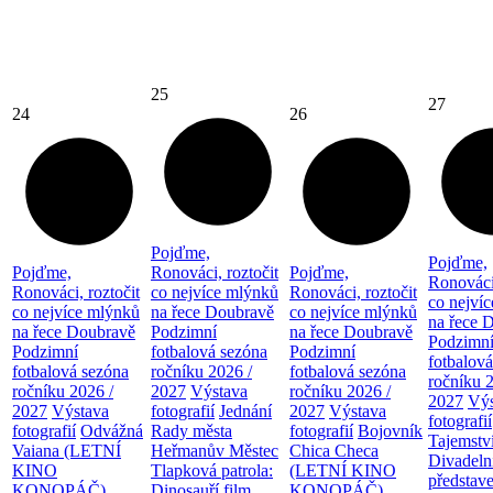
25
27
24
26
Pojďme,
Pojďme,
Pojďme,
Ronováci, roztočit
Pojďme,
Ronováci,
Ronováci, roztočit
co nejvíce mlýnků
Ronováci, roztočit
co nejví
co nejvíce mlýnků
na řece Doubravě
co nejvíce mlýnků
na řece 
na řece Doubravě
Podzimní
na řece Doubravě
Podzimn
Podzimní
fotbalová sezóna
Podzimní
fotbalov
fotbalová sezóna
ročníku 2026 /
fotbalová sezóna
ročníku 
ročníku 2026 /
2027
Výstava
ročníku 2026 /
2027
Výs
2027
Výstava
fotografií
Jednání
2027
Výstava
fotografií
fotografií
Odvážná
Rady města
fotografií
Bojovník
Tajemstv
Vaiana (LETNÍ
Heřmanův Městec
Chica Checa
Divadeln
KINO
Tlapková patrola:
(LETNÍ KINO
představe
KONOPÁČ)
Dinosauří film
KONOPÁČ)