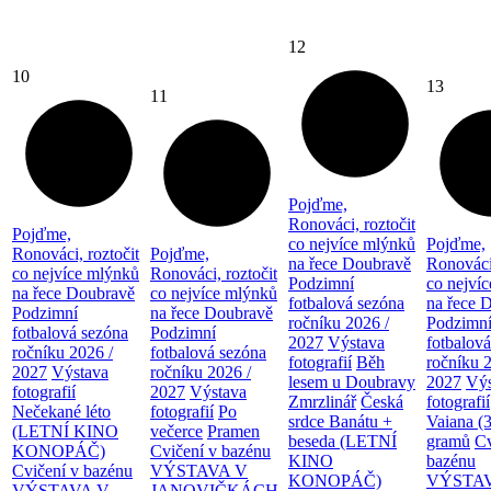
12
10
13
11
Pojďme,
Ronováci, roztočit
Pojďme,
co nejvíce mlýnků
Pojďme,
Ronováci, roztočit
Pojďme,
na řece Doubravě
Ronováci,
co nejvíce mlýnků
Ronováci, roztočit
Podzimní
co nejví
na řece Doubravě
co nejvíce mlýnků
fotbalová sezóna
na řece 
Podzimní
na řece Doubravě
ročníku 2026 /
Podzimn
fotbalová sezóna
Podzimní
2027
Výstava
fotbalov
ročníku 2026 /
fotbalová sezóna
fotografií
Běh
ročníku 
2027
Výstava
ročníku 2026 /
lesem u Doubravy
2027
Výs
fotografií
2027
Výstava
Zmrzlinář
Česká
fotografií
Nečekané léto
fotografií
Po
srdce Banátu +
Vaiana (
(LETNÍ KINO
večerce
Pramen
beseda (LETNÍ
gramů
Cv
KONOPÁČ)
Cvičení v bazénu
KINO
bazénu
Cvičení v bazénu
VÝSTAVA V
KONOPÁČ)
VÝSTA
VÝSTAVA V
JANOVIČKÁCH