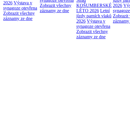
synagoze otevřena
Šmíd
jízdy par
2026
Výstava v
Zobrazit všechny
KOŠUMBERSKÉ
2026
Výs
synagoze otevřena
záznamy ze dne
LÉTO 2026
Letní
synagoze
Zobrazit všechny
jízdy parních vlaků
Zobrazit
záznamy ze dne
2026
Výstava v
záznamy 
synagoze otevřena
Zobrazit všechny
záznamy ze dne