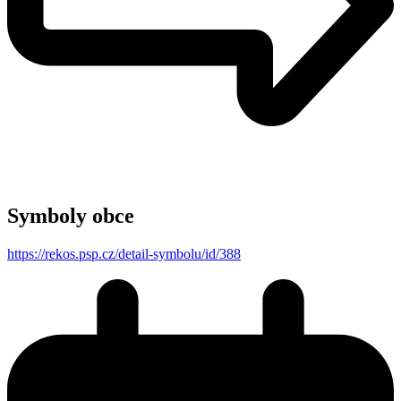
Symboly obce
https://rekos.psp.cz/detail-symbolu/id/388