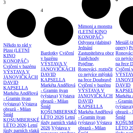
3
4
Mimoni a monstra
(LETNÍ KINO
KONOPÁČ)
Odyssea (dabing)
Mesiáš (
Někdo to rád v
Jednání
opery)
P
Plzni (LETNÍ
Bardotky
Cvičení
Zastupitelstva obce
Ronováci,
KINO
v bazénu
Tuněchody
co nejví
KONOPÁČ)
VÝSTAVA V
Pojďme,
na řece 
Cvičení v bazénu
JANOVIČKÁCH
Ronováci, roztočit
Cvičení 
VÝSTAVA V
DAVID
co nejvíce mlýnků
VÝSTA
JANOVIČKÁCH
KAPSELLA
na řece Doubravě
JANOV
DAVID
Markéta Andělová
Cvičení v bazénu
DAVID
KAPSELLA
- Gramin jivan
VÝSTAVA V
KAPSE
Markéta Andělová
(výstava)
Výstava
JANOVIČKÁCH
Markéta 
- Gramin jivan
obrazů - Milan
DAVID
- Gramin
(výstava)
Výstava
Šmíd
KAPSELLA
(výstava)
obrazů - Milan
KOŠUMBERSKÉ
Markéta Andělová
obrazů -
Šmíd
LÉTO 2026
Letní
- Gramin jivan
Šmíd
KOŠUMBERSKÉ
jízdy parních vlaků
(výstava)
Výstava
KOŠUM
LÉTO 2026
Letní
2026
Výstava v
obrazů - Milan
LÉTO 2
jízdy parních vlaků