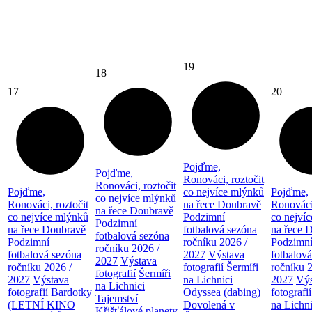
19
18
17
20
Pojďme,
Pojďme,
Ronováci, roztočit
Ronováci, roztočit
Pojďme,
co nejvíce mlýnků
Pojďme,
co nejvíce mlýnků
Ronováci, roztočit
na řece Doubravě
Ronováci,
na řece Doubravě
co nejvíce mlýnků
Podzimní
co nejví
Podzimní
na řece Doubravě
fotbalová sezóna
na řece 
fotbalová sezóna
Podzimní
ročníku 2026 /
Podzimn
ročníku 2026 /
fotbalová sezóna
2027
Výstava
fotbalov
2027
Výstava
ročníku 2026 /
fotografií
Šermíři
ročníku 
fotografií
Šermíři
2027
Výstava
na Lichnici
2027
Výs
na Lichnici
fotografií
Bardotky
Odyssea (dabing)
fotografií
Tajemství
(LETNÍ KINO
Dovolená v
na Lichni
Křišťálové planety