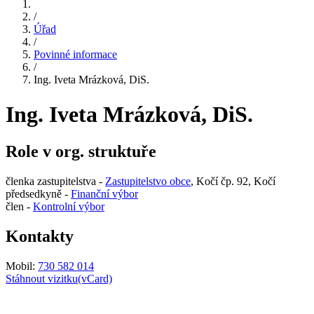
/
Úřad
/
Povinné informace
/
Ing. Iveta Mrázková, DiS.
Ing. Iveta Mrázková, DiS.
Role v org. struktuře
členka zastupitelstva -
Zastupitelstvo obce
, Kočí čp. 92, Kočí
předsedkyně -
Finanční výbor
člen -
Kontrolní výbor
Kontakty
Mobil:
730 582 014
Stáhnout vizitku(vCard)