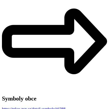
Symboly obce
https://rekos.psp.cz/detail-symbolu/id/388