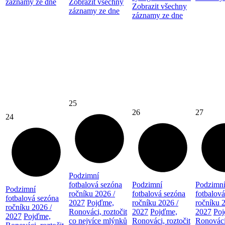
záznamy ze dne
Zobrazit všechny
Zobrazit všechny
záznamy ze dne
záznamy ze dne
25
26
27
24
Podzimní
fotbalová sezóna
Podzimní
Podzimn
Podzimní
ročníku 2026 /
fotbalová sezóna
fotbalov
fotbalová sezóna
2027
Pojďme,
ročníku 2026 /
ročníku 
ročníku 2026 /
Ronováci, roztočit
2027
Pojďme,
2027
Po
2027
Pojďme,
co nejvíce mlýnků
Ronováci, roztočit
Ronováci,