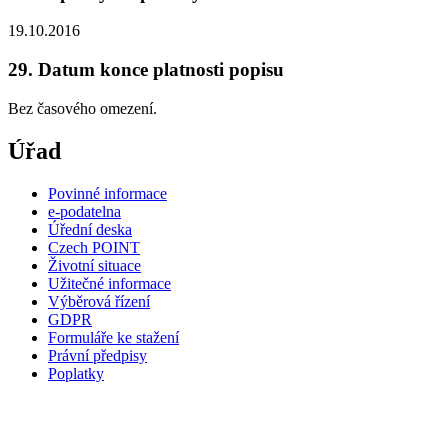
19.10.2016
29. Datum konce platnosti popisu
Bez časového omezení.
Úřad
Povinné informace
e-podatelna
Úřední deska
Czech POINT
Životní situace
Užitečné informace
Výběrová řízení
GDPR
Formuláře ke stažení
Právní předpisy
Poplatky