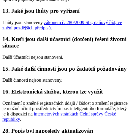
13. Jaké jsou lhůty pro vyřízení
Lhůty jsou stanoveny
zákonem č. 280/2009 Sb., daňový řád, ve
znění pozdějších předpisů
.
14. Kteří jsou další účastníci (dotčení) řešení životní
situace
Další účastníci nejsou stanoveni.
15. Jaké další činnosti jsou po žadateli požadovány
Další činnosti nejsou stanoveny.
16. Elektronická služba, kterou lze využít
Oznámení o změně registračních údajů / žádost o zrušení registrace
je možné učinit prostřednictvím tzv. inteligentního formuláře, který
je k dispozici na
internetových stránkách Celní správy České
republiky
.
28. Popis byl naposledy aktualizován