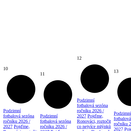
12
10
13
11
Podzimní
fotbalová sezóna
Podzimní
ročníku 2026 /
Podzimn
fotbalová sezóna
Podzimní
2027
Pojďme,
fotbalov
ročníku 2026 /
fotbalová sezóna
Ronováci, roztočit
ročníku 
2027
Pojďme,
ročníku 2026 /
co nejvíce mlýnků
2027
Po