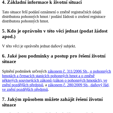
4. Základní informace k životní situaci
Tato situace řeší podání oznámení o změně registračních údajů
distributora pohonných hmot / podání žádosti o zrušení registrace
distributora pohonných hmot.
5. Kdo je oprávněn v této věci jednat (podat žádost
apod.)
V této věci je oprávněn jednat daňový subjekt.
6. Jaké jsou podmínky a postup pro řešení životní
situace
Splnění podmínek určených
zákonem č. 311/2006 Sb., o pohonných
hmotách a čerpacích stanicích pohonných hmot a o změně
některých souvisejících zákonů (zákon o pohonných hmotách), ve
znění pozdějších předpisů
, a
zákonem č. 280/2009 Sb., daňový řád,
ve znění pozdějších předpisů
.
7. Jakým způsobem můžete zahájit řešení životní
situace