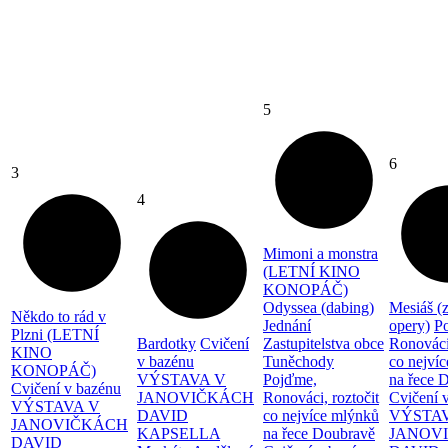
5
6
3
4
Mimoni a monstra
(LETNÍ KINO
KONOPÁČ)
Odyssea (dabing)
Mesiáš (
Někdo to rád v
Jednání
opery)
P
Plzni (LETNÍ
Bardotky
Cvičení
Zastupitelstva obce
Ronováci,
KINO
v bazénu
Tuněchody
co nejví
KONOPÁČ)
VÝSTAVA V
Pojďme,
na řece 
Cvičení v bazénu
JANOVIČKÁCH
Ronováci, roztočit
Cvičení 
VÝSTAVA V
DAVID
co nejvíce mlýnků
VÝSTA
JANOVIČKÁCH
KAPSELLA
na řece Doubravě
JANOV
DAVID