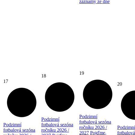
záznamy ze dne
19
18
17
20
Podzimní
Podzimní
fotbalová sezóna
Podzimní
fotbalová sezóna
ročníku 2026 /
Podzimn
fotbalová sezóna
ročníku 2026 /
2027
Pojďme,
fotbalov