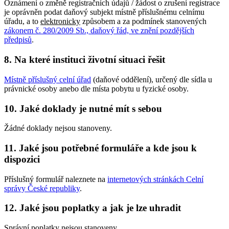
Oznámení o změně registračních údajů / žádost o zrušení registrace
je oprávněn podat daňový subjekt místně příslušnému celnímu
úřadu, a to
elektronicky
způsobem a za podmínek stanovených
zákonem č. 280/2009 Sb., daňový řád, ve znění pozdějších
předpisů
.
8. Na které instituci životní situaci řešit
Místně příslušný celní úřad
(daňové oddělení), určený dle sídla u
právnické osoby anebo dle místa pobytu u fyzické osoby.
10. Jaké doklady je nutné mít s sebou
Žádné doklady nejsou stanoveny.
11. Jaké jsou potřebné formuláře a kde jsou k
dispozici
Příslušný formulář naleznete na
internetových stránkách Celní
správy České republiky
.
12. Jaké jsou poplatky a jak je lze uhradit
Správní poplatky nejsou stanoveny.