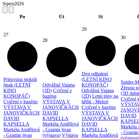
Srpen
2026
Po
Út
St
29
27
30
28
Den odhalení
Princezna stokrát
(LETNÍ KINO
Spider-M
jinak (LETNÍ
Odvážná Vaiana
KONOPÁČ)
Zbrusu n
KINO
(3D)
Cvičení v
Odvážná Vaiana
(3D dabi
KONOPÁČ)
bazénu
(2D)
Letní tóny na
Cvičení 
Cvičení v bazénu
VÝSTAVA V
hřišti - Melori
VÝSTA
VÝSTAVA V
JANOVIČKÁCH
Cvičení v bazénu
JANOV
JANOVIČKÁCH
DAVID
VÝSTAVA V
DAVID
DAVID
KAPSELLA
JANOVIČKÁCH
KAPSE
KAPSELLA
Markéta Andělová
DAVID
Markéta 
Markéta Andělová
- Gramin jivan
KAPSELLA
- Gramin
- Gramin jivan
(výstava)
Výstava
Markéta Andělová
(výstava)