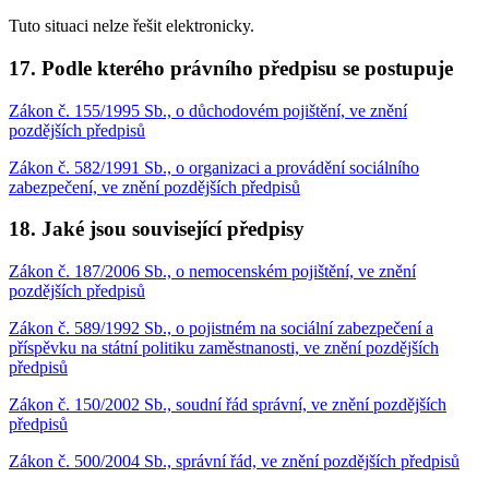
Tuto situaci nelze řešit elektronicky.
17. Podle kterého právního předpisu se postupuje
Zákon č. 155/1995 Sb., o důchodovém pojištění, ve znění
pozdějších předpisů
Zákon č. 582/1991 Sb., o organizaci a provádění sociálního
zabezpečení, ve znění pozdějších předpisů
18. Jaké jsou související předpisy
Zákon č. 187/2006 Sb., o nemocenském pojištění, ve znění
pozdějších předpisů
Zákon č. 589/1992 Sb., o pojistném na sociální zabezpečení a
příspěvku na státní politiku zaměstnanosti, ve znění pozdějších
předpisů
Zákon č. 150/2002 Sb., soudní řád správní, ve znění pozdějších
předpisů
Zákon č. 500/2004 Sb., správní řád, ve znění pozdějších předpisů