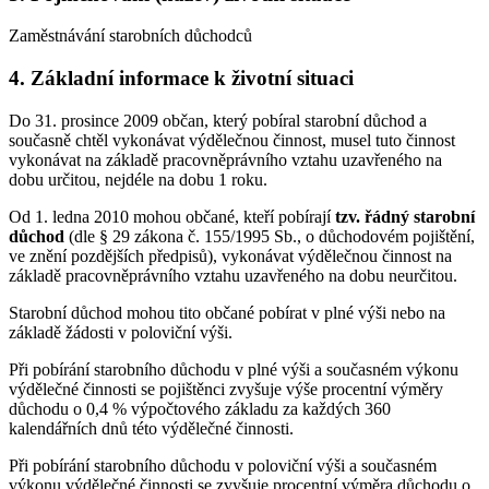
Zaměstnávání starobních důchodců
4. Základní informace k životní situaci
Do 31. prosince 2009 občan, který pobíral starobní důchod a
současně chtěl vykonávat výdělečnou činnost, musel tuto činnost
vykonávat na základě pracovněprávního vztahu uzavřeného na
dobu určitou, nejdéle na dobu 1 roku.
Od 1. ledna 2010 mohou občané, kteří pobírají
tzv. řádný starobní
důchod
(dle § 29 zákona č. 155/1995 Sb., o důchodovém pojištění,
ve znění pozdějších předpisů), vykonávat výdělečnou činnost na
základě pracovněprávního vztahu uzavřeného na dobu neurčitou.
Starobní důchod mohou tito občané pobírat v plné výši nebo na
základě žádosti v poloviční výši.
Při pobírání starobního důchodu v plné výši a současném výkonu
výdělečné činnosti se pojištěnci zvyšuje výše procentní výměry
důchodu o 0,4 % výpočtového základu za každých 360
kalendářních dnů této výdělečné činnosti.
Při pobírání starobního důchodu v poloviční výši a současném
výkonu výdělečné činnosti se zvyšuje procentní výměra důchodu o