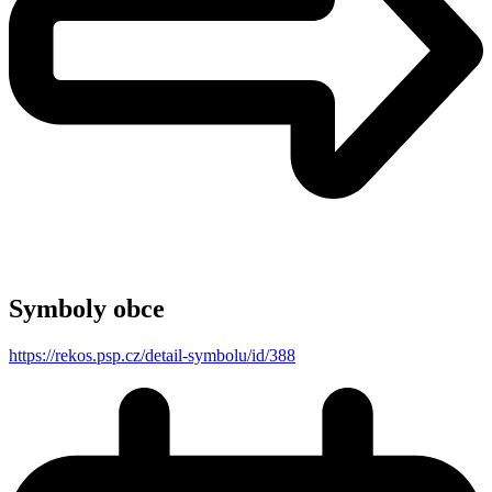
Symboly obce
https://rekos.psp.cz/detail-symbolu/id/388