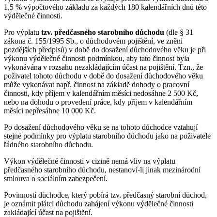
1,5 % výpočtového základu za každých 180 kalendářních dnů této
výdělečné činnosti.
Pro výplatu
tzv. předčasného starobního důchodu
(dle § 31
zákona č. 155/1995 Sb., o důchodovém pojištění, ve znění
pozdějších předpisů) v době do dosažení důchodového věku je při
výkonu výdělečné činnosti podmínkou, aby tato činnost byla
vykonávána v rozsahu nezakládajícím účast na pojištění. Tzn., že
poživatel tohoto důchodu v době do dosažení důchodového věku
může vykonávat např. činnost na základě dohody o pracovní
činnosti, kdy příjem v kalendářním měsíci nedosáhne 2 500 Kč,
nebo na dohodu o provedení práce, kdy příjem v kalendářním
měsíci nepřesáhne 10 000 Kč.
Po dosažení důchodového věku se na tohoto důchodce vztahují
stejné podmínky pro výplatu starobního důchodu jako na poživatele
řádného starobního důchodu.
Výkon výdělečné činnosti v cizině nemá vliv na výplatu
předčasného starobního důchodu, nestanoví-li jinak mezinárodní
smlouva o sociálním zabezpečení.
Povinností důchodce, který pobírá tzv. předčasný starobní důchod,
je oznámit plátci důchodu zahájení výkonu výdělečné činnosti
zakládající účast na pojištění.