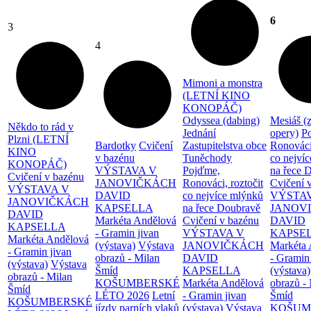
6
3
4
Mimoni a monstra
(LETNÍ KINO
KONOPÁČ)
Odyssea (dabing)
Mesiáš (
Někdo to rád v
Jednání
opery)
P
Plzni (LETNÍ
Bardotky
Cvičení
Zastupitelstva obce
Ronováci,
KINO
v bazénu
Tuněchody
co nejví
KONOPÁČ)
VÝSTAVA V
Pojďme,
na řece 
Cvičení v bazénu
JANOVIČKÁCH
Ronováci, roztočit
Cvičení 
VÝSTAVA V
DAVID
co nejvíce mlýnků
VÝSTA
JANOVIČKÁCH
KAPSELLA
na řece Doubravě
JANOV
DAVID
Markéta Andělová
Cvičení v bazénu
DAVID
KAPSELLA
- Gramin jivan
VÝSTAVA V
KAPSE
Markéta Andělová
(výstava)
Výstava
JANOVIČKÁCH
Markéta 
- Gramin jivan
obrazů - Milan
DAVID
- Gramin
(výstava)
Výstava
Šmíd
KAPSELLA
(výstava)
obrazů - Milan
KOŠUMBERSKÉ
Markéta Andělová
obrazů -
Šmíd
LÉTO 2026
Letní
- Gramin jivan
Šmíd
KOŠUMBERSKÉ
jízdy parních vlaků
(výstava)
Výstava
KOŠUM