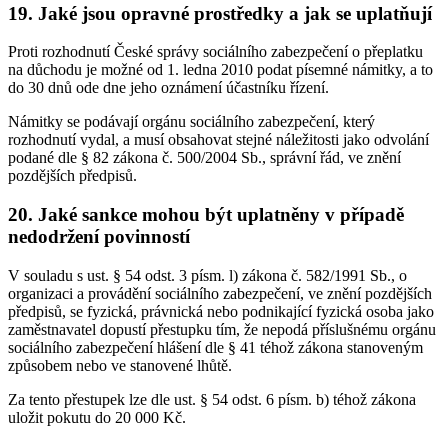
19. Jaké jsou opravné prostředky a jak se uplatňují
Proti rozhodnutí České správy sociálního zabezpečení o přeplatku
na důchodu je možné od 1. ledna 2010 podat písemné námitky, a to
do 30 dnů ode dne jeho oznámení účastníku řízení.
Námitky se podávají orgánu sociálního zabezpečení, který
rozhodnutí vydal, a musí obsahovat stejné náležitosti jako odvolání
podané dle § 82 zákona č. 500/2004 Sb., správní řád, ve znění
pozdějších předpisů.
20. Jaké sankce mohou být uplatněny v případě
nedodržení povinností
V souladu s ust. § 54 odst. 3 písm. l) zákona č. 582/1991 Sb., o
organizaci a provádění sociálního zabezpečení, ve znění pozdějších
předpisů, se fyzická, právnická nebo podnikající fyzická osoba jako
zaměstnavatel dopustí přestupku tím, že nepodá příslušnému orgánu
sociálního zabezpečení hlášení dle § 41 téhož zákona stanoveným
způsobem nebo ve stanovené lhůtě.
Za tento přestupek lze dle ust. § 54 odst. 6 písm. b) téhož zákona
uložit pokutu do 20 000 Kč.