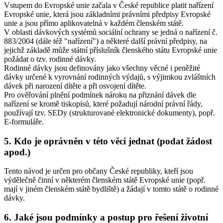
Vstupem do Evropské unie začala v České republice platit nařízení
Evropské unie, která jsou základními právními předpisy Evropské
unie a jsou přímo aplikovatelná v každém členském státě.
V oblasti dávkových systémů sociální ochrany se jedná o nařízení č.
883/2004 (dále též "nařízení") a některé další právní předpisy, na
jejichž základě může státní příslušník členského státu Evropské unie
požádat o tzv. rodinné dávky.
Rodinné dávky jsou definovány jako všechny věcné i peněžité
dávky určené k vyrovnání rodinných výdajů, s výjimkou zvláštních
dávek při narození dítěte a při osvojení dítěte.
Pro ověřování plnění podmínek nároku na přiznání dávek dle
nařízení se kromě tiskopisů, které požadují národní právní řády,
používají tzv. SEDy (strukturované elektronické dokumenty), popř.
E-formuláře.
5. Kdo je oprávněn v této věci jednat (podat žádost
apod.)
Tento návod je určen pro občany České republiky, kteří jsou
výdělečně činní v některém členském státě Evropské unie (popř.
mají v jiném členském státě bydliště) a žádají v tomto státě o rodinné
dávky.
6. Jaké jsou podmínky a postup pro řešení životní