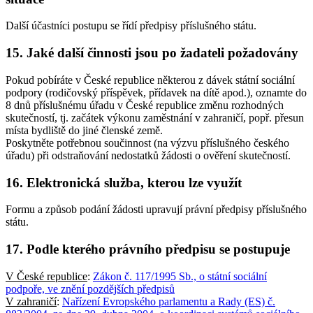
Další účastníci postupu se řídí předpisy příslušného státu.
15. Jaké další činnosti jsou po žadateli požadovány
Pokud pobíráte v České republice některou z dávek státní sociální
podpory (rodičovský příspěvek, přídavek na dítě apod.), oznamte do
8 dnů příslušnému úřadu v České republice změnu rozhodných
skutečností, tj. začátek výkonu zaměstnání v zahraničí, popř. přesun
místa bydliště do jiné členské země.
Poskytněte potřebnou součinnost (na výzvu příslušného českého
úřadu) při odstraňování nedostatků žádosti o ověření skutečností.
16. Elektronická služba, kterou lze využít
Formu a způsob podání žádosti upravují právní předpisy příslušného
státu.
17. Podle kterého právního předpisu se postupuje
V České republice
:
Zákon č. 117/1995 Sb., o státní sociální
podpoře, ve znění pozdějších předpisů
V zahraničí
:
Nařízení Evropského parlamentu a Rady (ES) č.