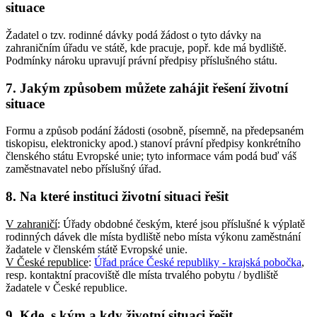
situace
Žadatel o tzv. rodinné dávky podá žádost o tyto dávky na
zahraničním úřadu ve státě, kde pracuje, popř. kde má bydliště.
Podmínky nároku upravují právní předpisy příslušného státu.
7. Jakým způsobem můžete zahájit řešení životní
situace
Formu a způsob podání žádosti (osobně, písemně, na předepsaném
tiskopisu, elektronicky apod.) stanoví právní předpisy konkrétního
členského státu Evropské unie; tyto informace vám podá buď váš
zaměstnavatel nebo příslušný úřad.
8. Na které instituci životní situaci řešit
V zahraničí
: Úřady obdobné českým, které jsou příslušné k výplatě
rodinných dávek dle místa bydliště nebo místa výkonu zaměstnání
žadatele v členském státě Evropské unie.
V České republice
:
Úřad práce České republiky - krajská pobočka
,
resp. kontaktní pracoviště dle místa trvalého pobytu / bydliště
žadatele v České republice.
9. Kde, s kým a kdy životní situaci řešit