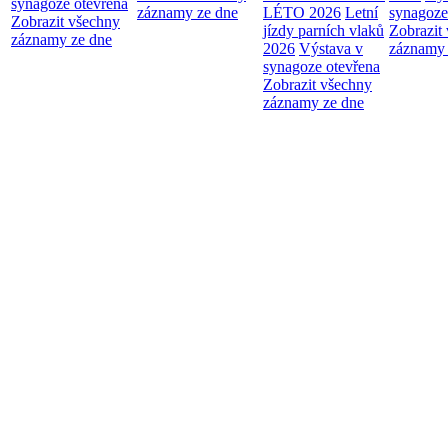
synagoze otevřena
záznamy ze dne
LÉTO 2026
Letní
synagoze
Zobrazit všechny
jízdy parních vlaků
Zobrazit
záznamy ze dne
2026
Výstava v
záznamy 
synagoze otevřena
Zobrazit všechny
záznamy ze dne