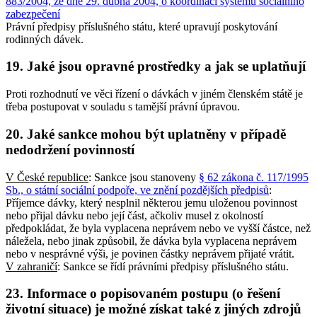
883/2004, ze dne 29. dubna 2004, o koordinaci systémů sociálního
zabezpečení
Právní předpisy příslušného státu, které upravují poskytování
rodinných dávek.
19. Jaké jsou opravné prostředky a jak se uplatňují
Proti rozhodnutí ve věci řízení o dávkách v jiném členském státě je
třeba postupovat v souladu s tamější právní úpravou.
20. Jaké sankce mohou být uplatněny v případě
nedodržení povinností
V České republice
: Sankce jsou stanoveny
§ 62 zákona č. 117/1995
Sb., o státní sociální podpoře, ve znění pozdějších předpisů
:
Příjemce dávky, který nesplnil některou jemu uloženou povinnost
nebo přijal dávku nebo její část, ačkoliv musel z okolností
předpokládat, že byla vyplacena neprávem nebo ve vyšší částce, než
náležela, nebo jinak způsobil, že dávka byla vyplacena neprávem
nebo v nesprávné výši, je povinen částky neprávem přijaté vrátit.
V zahraničí
: Sankce se řídí právními předpisy příslušného státu.
23. Informace o popisovaném postupu (o řešení
životní situace) je možné získat také z jiných zdrojů