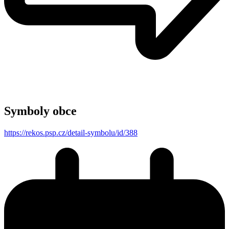
Symboly obce
https://rekos.psp.cz/detail-symbolu/id/388