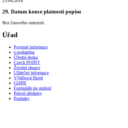
25.04.2018
29. Datum konce platnosti popisu
Bez časového omezení.
Úřad
Povinné informace
e-podatelna
Úřední deska
Czech POINT
Životní situace
Užitečné informace
Výběrová řízení
GDPR
Formuláře ke stažení
Právní předpisy
Poplatky