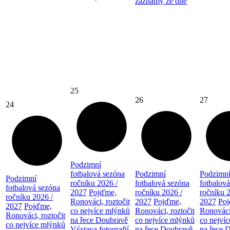
záznamy ze dne
25
26
27
24
Podzimní
fotbalová sezóna
Podzimní
Podzimn
Podzimní
ročníku 2026 /
fotbalová sezóna
fotbalov
fotbalová sezóna
2027
Pojďme,
ročníku 2026 /
ročníku 
ročníku 2026 /
Ronováci, roztočit
2027
Pojďme,
2027
Po
2027
Pojďme,
co nejvíce mlýnků
Ronováci, roztočit
Ronováci,
Ronováci, roztočit
na řece Doubravě
co nejvíce mlýnků
co nejví
co nejvíce mlýnků
Výstava fotografií
na řece Doubravě
na řece 