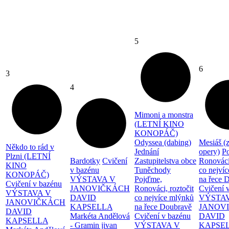
5
6
3
4
Mimoni a monstra
(LETNÍ KINO
KONOPÁČ)
Odyssea (dabing)
Mesiáš (
Někdo to rád v
Jednání
opery)
P
Plzni (LETNÍ
Bardotky
Cvičení
Zastupitelstva obce
Ronováci,
KINO
v bazénu
Tuněchody
co nejví
KONOPÁČ)
VÝSTAVA V
Pojďme,
na řece 
Cvičení v bazénu
JANOVIČKÁCH
Ronováci, roztočit
Cvičení 
VÝSTAVA V
DAVID
co nejvíce mlýnků
VÝSTA
JANOVIČKÁCH
KAPSELLA
na řece Doubravě
JANOV
DAVID
Markéta Andělová
Cvičení v bazénu
DAVID
KAPSELLA
- Gramin jivan
VÝSTAVA V
KAPSE