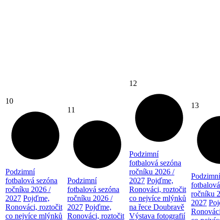
12
10
13
11
Podzimní
fotbalová sezóna
Podzimní
ročníku 2026 /
Podzimn
fotbalová sezóna
Podzimní
2027
Pojďme,
fotbalov
ročníku 2026 /
fotbalová sezóna
Ronováci, roztočit
ročníku 
2027
Pojďme,
ročníku 2026 /
co nejvíce mlýnků
2027
Po
Ronováci, roztočit
2027
Pojďme,
na řece Doubravě
Ronováci,
co nejvíce mlýnků
Ronováci, roztočit
Výstava fotografií