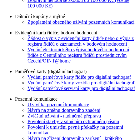
Dopravní nehoda se škodou do 100 000 Kč (včetně
100 000 Kč)
Dálniční kupóny a mýtné
Zpoplatnění obecného užívání pozemních komunikací
Evidenční karta řidiče, bodové hodnocení
Žádost o výpis z evidenční karty řidiče nebo o výpis z
registru řidičů o záznamech v bodovém hodnocení
Vydání elektronického výpisu bodového hodnocení
řidiče z Centrálního registru řidičů prostřednictvím
CzechPOINT@home
Paměťové karty (digitální tachograf)
Vydání paměťové karty řidiče pro digitální tachograf
Vydání paměťové karty vozidla pro digitální tachograf
Vydání paměťové servisní karty pro digitální tachograf
Pozemní komunikace
Uzavírka pozemní komunikace
Návrh na změnu dopravního značení
Zvláštní užívání - nadměrná přeprava
Povolení stavby v silničním ochranném pásmu
Povolení k umístění pevné překážky na pozemní
komunikaci
Návrh na zřízení dopravního zařízení - krátkého