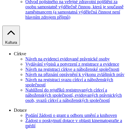
Odvod pojistného na veřejné zdravotní pojištění za
osobu samostatně výdělečně činnou, která je současně
zaměstnancem (a samostatná výdělečná činnost není
hlavním zdrojem příjmů)
Kultura
Církve
Návrh na evidenci evidované právnické osoby
Vydávání výpisů a potvrzení z registrace a evidence
Návrh na registraci církve a náboženské společnosti
Návrh na přiznání oprávnění k výkonu zvláštních práv
Návrh na registraci svazu církví a náboženských
společností
Nahlížení do rejstříků registrovaných církví a
náboženských společností, evidovaných právnických
osob, svazů církví a náboženských společností
Dotace
Podání žádosti o grant u odboru umění a knihoven
Žádost o poskytnutí dotace v oblasti kinematografie a
médií