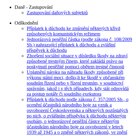
Daně - Zastupování
Zastupování daňových subjektů
Odškodnění
Příplatek k důchodu ke zmírnění některých křivd
způsobených komunistickým režimem
Jednorázová peněžní částka (podle zákona č. 108/2009
Sb.) nahrazující příplatek k důchodu a zvláštní
příspěvek k důchodu
Zhoršení sociální situace v důsledku škody na zdraví
způsobené trestným činem, které zakládá právo na
poskytnutí peněžité pomoci obětem trestné činnosti
Uplatnění nároku na náhradu škody způsobené při
výkonu státní moci, došlo-li ke škodě v občanském
soudním řízení nebo v řízení trestním, v soudnictví
správním, jakož i v těch případech, kdy stát odpovídá
za postup notáře či soudního exekutora
Příplatek k důchodu podle zákona č. 357/2005 Sb., o
ocenění účastníků národního boje za vznik a
osvobození Československa a některých pozůstalých
po nich, o zvláštním příspěvku k důchodu některým
osobám, o jednorázové peněžní částce některým
účastníkům národního boje za osvobození v letech
1939 až 1945 a o změně některých zákonů, ve znění