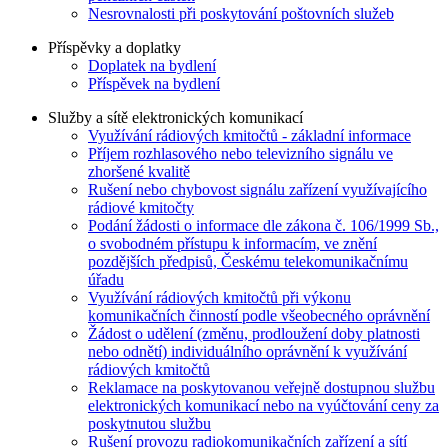
Nesrovnalosti při poskytování poštovních služeb
Příspěvky a doplatky
Doplatek na bydlení
Příspěvek na bydlení
Služby a sítě elektronických komunikací
Využívání rádiových kmitočtů - základní informace
Příjem rozhlasového nebo televizního signálu ve
zhoršené kvalitě
Rušení nebo chybovost signálu zařízení využívajícího
rádiové kmitočty
Podání žádosti o informace dle zákona č. 106/1999 Sb.,
o svobodném přístupu k informacím, ve znění
pozdějších předpisů, Českému telekomunikačnímu
úřadu
Využívání rádiových kmitočtů při výkonu
komunikačních činností podle všeobecného oprávnění
Žádost o udělení (změnu, prodloužení doby platnosti
nebo odnětí) individuálního oprávnění k využívání
rádiových kmitočtů
Reklamace na poskytovanou veřejně dostupnou službu
elektronických komunikací nebo na vyúčtování ceny za
poskytnutou službu
Rušení provozu radiokomunikačních zařízení a sítí