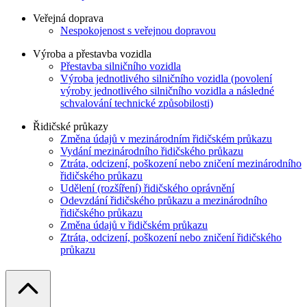
Veřejná doprava
Nespokojenost s veřejnou dopravou
Výroba a přestavba vozidla
Přestavba silničního vozidla
Výroba jednotlivého silničního vozidla (povolení
výroby jednotlivého silničního vozidla a následné
schvalování technické způsobilosti)
Řidičské průkazy
Změna údajů v mezinárodním řidičském průkazu
Vydání mezinárodního řidičského průkazu
Ztráta, odcizení, poškození nebo zničení mezinárodního
řidičského průkazu
Udělení (rozšíření) řidičského oprávnění
Odevzdání řidičského průkazu a mezinárodního
řidičského průkazu
Změna údajů v řidičském průkazu
Ztráta, odcizení, poškození nebo zničení řidičského
průkazu