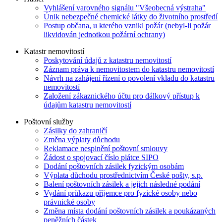
Vyhlášení varovného signálu "Všeobecná výstraha"
Únik nebezpečné chemické látky do životního prostředí
Postup občana, u kterého vznikl požár (nebyl-li požár
likvidován jednotkou požární ochrany)
Katastr nemovitostí
Poskytování údajů z katastru nemovitostí
Záznam práva k nemovitostem do katastru nemovitostí
Návrh na zahájení řízení o povolení vkladu do katastru
nemovitostí
Založení zákaznického účtu pro dálkový přístup k
údajům katastru nemovitostí
Poštovní služby
Zásilky do zahraničí
Změna výplaty důchodu
Reklamace nesplnění poštovní smlouvy
Žádost o spojovací číslo plátce SIPO
Dodání poštovních zásilek fyzickým osobám
Výplata důchodu prostřednictvím České pošty, s.p.
Balení poštovních zásilek a jejich následné podání
Vydání průkazu příjemce pro fyzické osoby nebo
právnické osoby
Změna místa dodání poštovních zásilek a poukázaných
peněžních částek