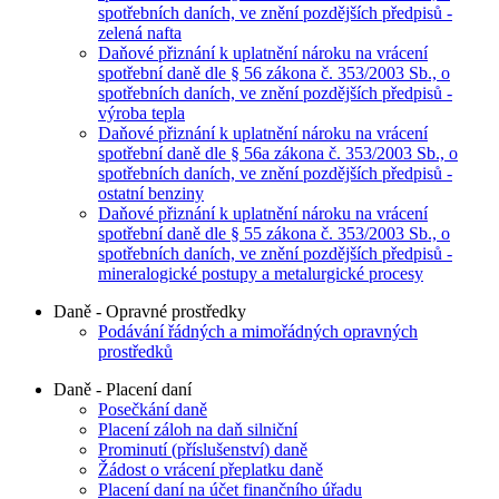
spotřebních daních, ve znění pozdějších předpisů -
zelená nafta
Daňové přiznání k uplatnění nároku na vrácení
spotřební daně dle § 56 zákona č. 353/2003 Sb., o
spotřebních daních, ve znění pozdějších předpisů -
výroba tepla
Daňové přiznání k uplatnění nároku na vrácení
spotřební daně dle § 56a zákona č. 353/2003 Sb., o
spotřebních daních, ve znění pozdějších předpisů -
ostatní benziny
Daňové přiznání k uplatnění nároku na vrácení
spotřební daně dle § 55 zákona č. 353/2003 Sb., o
spotřebních daních, ve znění pozdějších předpisů -
mineralogické postupy a metalurgické procesy
Daně - Opravné prostředky
Podávání řádných a mimořádných opravných
prostředků
Daně - Placení daní
Posečkání daně
Placení záloh na daň silniční
Prominutí (příslušenství) daně
Žádost o vrácení přeplatku daně
Placení daní na účet finančního úřadu