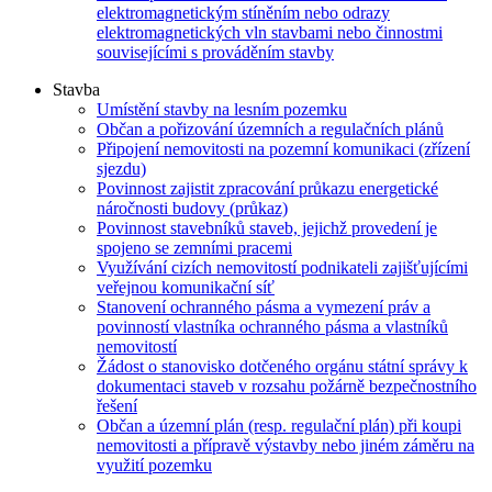
elektromagnetickým stíněním nebo odrazy
elektromagnetických vln stavbami nebo činnostmi
souvisejícími s prováděním stavby
Stavba
Umístění stavby na lesním pozemku
Občan a pořizování územních a regulačních plánů
Připojení nemovitosti na pozemní komunikaci (zřízení
sjezdu)
Povinnost zajistit zpracování průkazu energetické
náročnosti budovy (průkaz)
Povinnost stavebníků staveb, jejichž provedení je
spojeno se zemními pracemi
Využívání cizích nemovitostí podnikateli zajišťujícími
veřejnou komunikační síť
Stanovení ochranného pásma a vymezení práv a
povinností vlastníka ochranného pásma a vlastníků
nemovitostí
Žádost o stanovisko dotčeného orgánu státní správy k
dokumentaci staveb v rozsahu požárně bezpečnostního
řešení
Občan a územní plán (resp. regulační plán) při koupi
nemovitosti a přípravě výstavby nebo jiném záměru na
využití pozemku