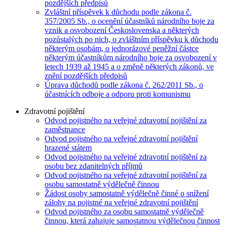
pozdějších předpisů
Zvláštní příspěvek k důchodu podle zákona č.
357/2005 Sb., o ocenění účastníků národního boje za
vznik a osvobození Československa a některých
pozůstalých po nich, o zvláštním příspěvku k důchodu
některým osobám, o jednorázové peněžní částce
některým účastníkům národního boje za osvobození v
letech 1939 až 1945 a o změně některých zákonů, ve
znění pozdějších předpisů
Úprava důchodů podle zákona č. 262/2011 Sb., o
účastnících odboje a odporu proti komunismu
Zdravotní pojištění
Odvod pojistného na veřejné zdravotní pojištění za
zaměstnance
Odvod pojistného na veřejné zdravotní pojištění
hrazené státem
Odvod pojistného na veřejné zdravotní pojištění za
osobu bez zdanitelných příjmů
Odvod pojistného na veřejné zdravotní pojištění za
osobu samostatně výdělečně činnou
Žádost osoby samostatně výdělečně činné o snížení
zálohy na pojistné na veřejné zdravotní pojištění
Odvod pojistného za osobu samostatně výdělečně
činnou, která zahajuje samostatnou výdělečnou činnost