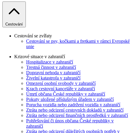
Cestování
Cestování se zvířaty
Cestování se psy, kočkami a fretkami v rámci Evropské
unie
Krizové situace v zahraničí
Hospitalizace v zahraničí
Trestná činnost v zahraničí
Dopravní nehoda v zahraničí
Živelní katastrofa v zahraničí
Omezení osobní svobody v zahraničí
Krach cestovní kanceláře v zahraničí
Úmrtí občana České republiky v zahraničí
Pokuty uložené příslušným úřadem v zahraničí
Porucha vozidla nebo zadržení vozidla v zahraničí
Ztráta nebo odcizení cestovních dokladů v zahraničí
Ztráta nebo odcizení finančních prostředků v zahraničí
Pohřešování či únos občana České republiky v
zahraničí
Ztráta nebo odcizení důležitých osobních potřeb v