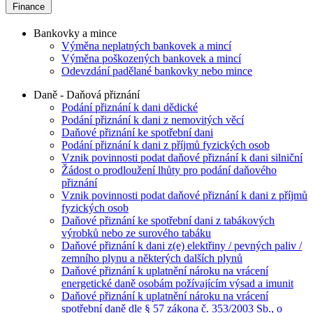
Finance
Bankovky a mince
Výměna neplatných bankovek a mincí
Výměna poškozených bankovek a mincí
Odevzdání padělané bankovky nebo mince
Daně - Daňová přiznání
Podání přiznání k dani dědické
Podání přiznání k dani z nemovitých věcí
Daňové přiznání ke spotřební dani
Podání přiznání k dani z příjmů fyzických osob
Vznik povinnosti podat daňové přiznání k dani silniční
Žádost o prodloužení lhůty pro podání daňového
přiznání
Vznik povinnosti podat daňové přiznání k dani z příjmů
fyzických osob
Daňové přiznání ke spotřební dani z tabákových
výrobků nebo ze surového tabáku
Daňové přiznání k dani z(e) elektřiny / pevných paliv /
zemního plynu a některých dalších plynů
Daňové přiznání k uplatnění nároku na vrácení
energetické daně osobám požívajícím výsad a imunit
Daňové přiznání k uplatnění nároku na vrácení
spotřební daně dle § 57 zákona č. 353/2003 Sb., o