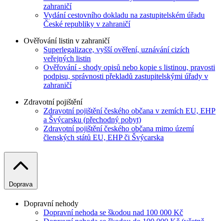
zahraničí
Vydání cestovního dokladu na zastupitelském úřadu
České republiky v zahraničí
Ověřování listin v zahraničí
Superlegalizace, vyšší ověření, uznávání cizích
veřejných listin
Ověřování - shody opisů nebo kopie s listinou, pravosti
podpisu, správnosti překladů zastupitelskými úřady v
zahraničí
Zdravotní pojištění
Zdravotní pojištění českého občana v zemích EU, EHP
a Švýcarsku (přechodný pobyt)
Zdravotní pojištění českého občana mimo území
členských států EU, EHP či Švýcarska
Doprava
Dopravní nehody
Dopravní nehoda se škodou nad 100 000 Kč