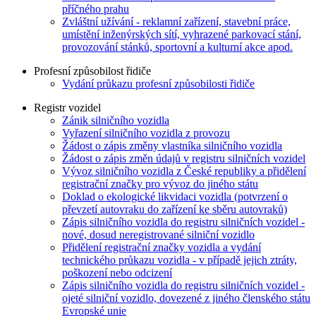
příčného prahu
Zvláštní užívání - reklamní zařízení, stavební práce,
umístění inženýrských sítí, vyhrazené parkovací stání,
provozování stánků, sportovní a kulturní akce apod.
Profesní způsobilost řidiče
Vydání průkazu profesní způsobilosti řidiče
Registr vozidel
Zánik silničního vozidla
Vyřazení silničního vozidla z provozu
Žádost o zápis změny vlastníka silničního vozidla
Žádost o zápis změn údajů v registru silničních vozidel
Vývoz silničního vozidla z České republiky a přidělení
registrační značky pro vývoz do jiného státu
Doklad o ekologické likvidaci vozidla (potvrzení o
převzetí autovraku do zařízení ke sběru autovraků)
Zápis silničního vozidla do registru silničních vozidel -
nové, dosud neregistrované silniční vozidlo
Přidělení registrační značky vozidla a vydání
technického průkazu vozidla - v případě jejich ztráty,
poškození nebo odcizení
Zápis silničního vozidla do registru silničních vozidel -
ojeté silniční vozidlo, dovezené z jiného členského státu
Evropské unie