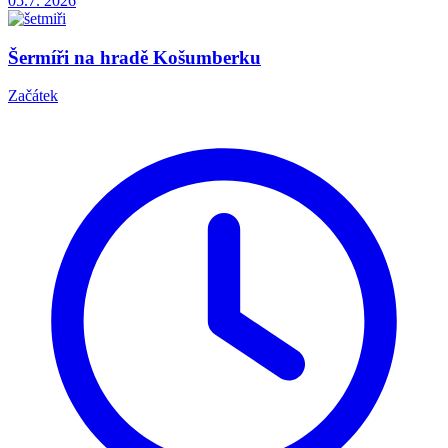
05.7.
2026
Šermíři na hradě Košumberku
Začátek