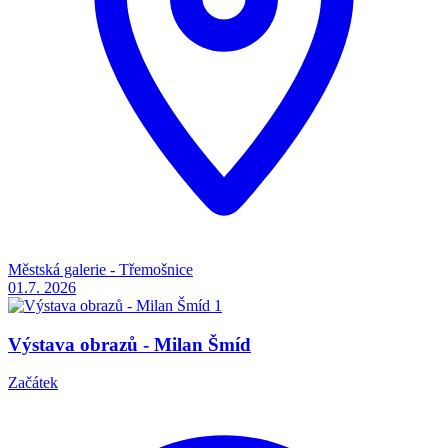
Městská galerie - Třemošnice
01.7.
2026
Výstava obrazů - Milan Šmíd
Začátek