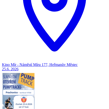
Kino Mír - Náměstí Míru 177, Heřmanův Městec
25.6.
2026